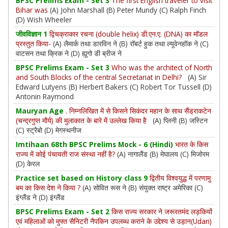
BPSC Prelims Exam - Set 3
The first English traveler to visit
Bihar was
(A) John Marshall (B) Peter Mundy (C) Ralph Finch
(D) Wish Wheeler
जीवविज्ञान 1
द्विचक्राकार रचना (double helix) डी.एन.ए. (DNA) का मॉडल
प्रस्तुत किया-
(A) लैमार्क तथा डारविन ने (B) रॉबर्ट हुक तथा ल्यूवेनहॉक ने (C)
वाटसन तथा क्रिक ने (D) ह्यूगो डी ब्रीज ने
BPSC Prelims Exam - Set 3
Who was the architect of North
and South Blocks of the central Secretariat in Delhi?
(A) Sir
Edward Lutyens (B) Herbert Bakers (C) Robert Tor Tussell (D)
Antonin Raymond
Mauryan Age
. निम्नलिखित में से किसने सिकंदर महान के साथ सैंड्राकटेन
(चन्द्रगुप्त मौर्य) की मुलाकात के बारे में उल्लेख किया है
(A) प्लिनी (B) जस्टिन
(C) स्ट्रैबो (D) मेगस्थनीज
Imtihaan 68th BPSC Prelims Mock - 6 (Hindi)
भारत के किस
राज्य में कोई पंचायती राज संस्था नहीं है?
(A) नागालैंड (B) मेघालय (C) मिजोरम
(D) केरल
Practice set based on History class 9
द्वितीय विश्वयुद्ध में परणामु
बम का किस देश ने किया ?
(A) सोवित रूस ने (B) संयुक्त राष्ट्र अमेरिका (C)
इंग्लैंड ने (D) इंग्लैंड
BPSC Prelims Exam - Set 2
किस राज्य सरकार ने जरूरतमंद लड़कियों
एवं महिलाओं को मुफ्त सैनिटरी नैपकिन उपलब्ध कराने के उद्देश्य से उड़ान(Udan)