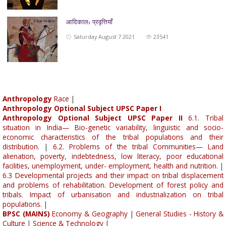
आदिकाल: प्रवृत्तियाँ
Saturday August 7 2021
23541
Anthropology
Race
|
Anthropology Optional Subject UPSC Paper I
Anthropology Optional Subject UPSC Paper II
6.1. Tribal
situation in India— Bio-genetic variability, linguistic and socio-
economic characteristics of the tribal populations and their
distribution.
|
6.2. Problems of the tribal Communities— Land
alienation, poverty, indebtedness, low literacy, poor educational
facilities, unemployment, under- employment, health and nutrition.
|
6.3 Developmental projects and their impact on tribal displacement
and problems of rehabilitation. Development of forest policy and
tribals. Impact of urbanisation and industrialization on tribal
populations.
|
BPSC (MAINS)
Economy & Geography
|
General Studies - History &
Culture
|
Science & Technology
|