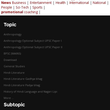
News
Business
|
Entertainment
|
Health
|
International
|
National
|
People
|
Sci-Tech
|
Sports
|
promotional
coaching
|
Topic
Anthropology
Anthropology Optional Subject UPSC Paper I
Anthropology Optional Subject UPSC Paper II
BPSC (MAINS)
Download
General Studies
Hindi Literature
Hindi Literature Gadhya bhag
Hindi Literature Padya bhag
History of Hindi Language and Nagari Lipi
More ...
Subtopic