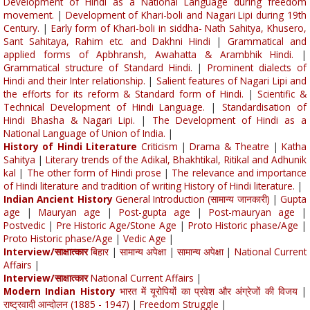
Development of Hindi as a National Language during freedom
movement.
|
Development of Khari-boli and Nagari Lipi during 19th
Century.
|
Early form of Khari-boli in siddha- Nath Sahitya, Khusero,
Sant Sahitaya, Rahim etc. and Dakhni Hindi
|
Grammatical and
applied forms of Apbhransh, Awahatta & Arambhik Hindi.
|
Grammatical structure of Standard Hindi.
|
Prominent dialects of
Hindi and their Inter relationship.
|
Salient features of Nagari Lipi and
the efforts for its reform & Standard form of Hindi.
|
Scientific &
Technical Development of Hindi Language.
|
Standardisation of
Hindi Bhasha & Nagari Lipi.
|
The Development of Hindi as a
National Language of Union of India.
|
History of Hindi Literature
Criticism
|
Drama & Theatre
|
Katha
Sahitya
|
Literary trends of the Adikal, Bhakhtikal, Ritikal and Adhunik
kal
|
The other form of Hindi prose
|
The relevance and importance
of Hindi literature and tradition of writing History of Hindi literature.
|
Indian Ancient History
General Introduction (सामान्य जानकारी)
|
Gupta
age
|
Mauryan age
|
Post-gupta age
|
Post-mauryan age
|
Postvedic
|
Pre Historic Age/Stone Age
|
Proto Historic phase/Age
|
Proto Historic phase/Age
|
Vedic Age
|
Interview/साक्षात्कार
बिहार
|
सामान्य अपेक्षा
|
सामान्य अपेक्षा
|
National Current
Affairs
|
Interview/साक्षात्कार
National Current Affairs
|
Modern Indian History
भारत में यूरोपियों का प्रवेश और अंग्रेजों की विजय
|
राष्ट्रवादी आन्दोलन (1885 - 1947)
|
Freedom Struggle
|