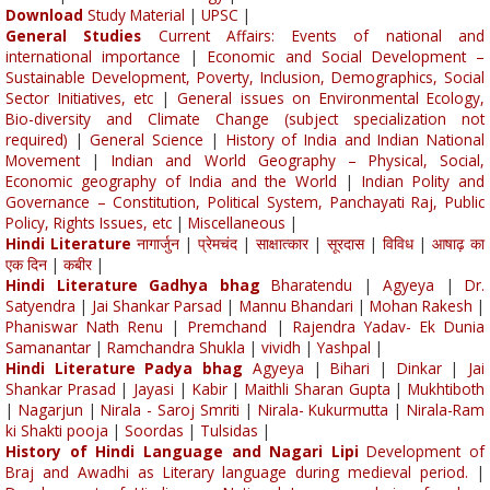
Download
Study Material
|
UPSC
|
General Studies
Current Affairs: Events of national and
international importance
|
Economic and Social Development –
Sustainable Development, Poverty, Inclusion, Demographics, Social
Sector Initiatives, etc
|
General issues on Environmental Ecology,
Bio-diversity and Climate Change (subject specialization not
required)
|
General Science
|
History of India and Indian National
Movement
|
Indian and World Geography – Physical, Social,
Economic geography of India and the World
|
Indian Polity and
Governance – Constitution, Political System, Panchayati Raj, Public
Policy, Rights Issues, etc
|
Miscellaneous
|
Hindi Literature
नागार्जुन
|
प्रेमचंद
|
साक्षात्कार
|
सूरदास
|
विविध
|
आषाढ़ का
एक दिन
|
कबीर
|
Hindi Literature Gadhya bhag
Bharatendu
|
Agyeya
|
Dr.
Satyendra
|
Jai Shankar Parsad
|
Mannu Bhandari
|
Mohan Rakesh
|
Phaniswar Nath Renu
|
Premchand
|
Rajendra Yadav- Ek Dunia
Samanantar
|
Ramchandra Shukla
|
vividh
|
Yashpal
|
Hindi Literature Padya bhag
Agyeya
|
Bihari
|
Dinkar
|
Jai
Shankar Prasad
|
Jayasi
|
Kabir
|
Maithli Sharan Gupta
|
Mukhtiboth
|
Nagarjun
|
Nirala - Saroj Smriti
|
Nirala- Kukurmutta
|
Nirala-Ram
ki Shakti pooja
|
Soordas
|
Tulsidas
|
History of Hindi Language and Nagari Lipi
Development of
Braj and Awadhi as Literary language during medieval period.
|