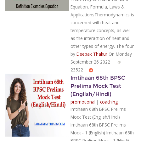
Equation, Formula, Laws &
ApplicationsThermodynamics is
concerned with heat and
temperature concepts, as well
as the interaction of heat and
other types of energy. The four
by
Deepak Thakur
On Monday
September 26 2022
23522
Imtihaan 68th BPSC
Prelims Mock Test
(English/Hindi)
promotional
|
coaching
Imtihaan 68th BPSC Prelims
Mock Test (English/Hindi)
Imtihaan 68th BPSC Prelims
Mock - 1 (English) Imtihaan 68th
BPSC Prelims Mock - 1 (Hindi)