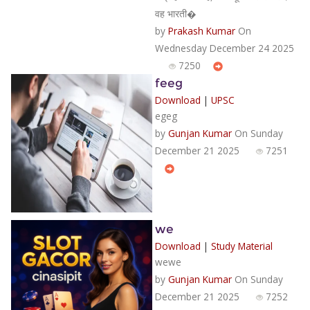
वह भारती�
by
Prakash Kumar
On
Wednesday December 24 2025
7250
feeg
Download
|
UPSC
egeg
by
Gunjan Kumar
On Sunday
December 21 2025
7251
we
Download
|
Study Material
wewe
by
Gunjan Kumar
On Sunday
December 21 2025
7252