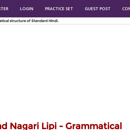
STER
LOGIN
PRACTICE SET
GUEST POST
CO
tical structure of Standard Hindi.
nd Nagari Lipi - Grammatical