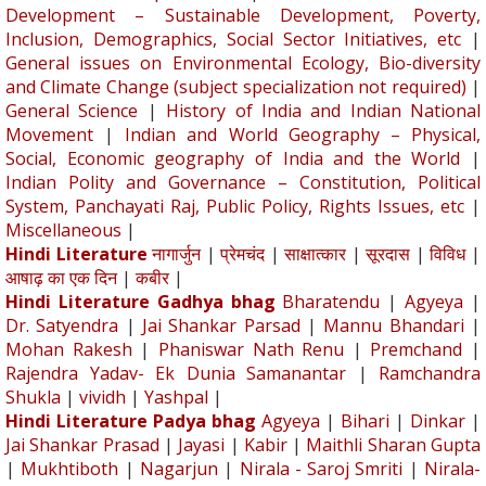
Development – Sustainable Development, Poverty,
Inclusion, Demographics, Social Sector Initiatives, etc
|
General issues on Environmental Ecology, Bio-diversity
and Climate Change (subject specialization not required)
|
General Science
|
History of India and Indian National
Movement
|
Indian and World Geography – Physical,
Social, Economic geography of India and the World
|
Indian Polity and Governance – Constitution, Political
System, Panchayati Raj, Public Policy, Rights Issues, etc
|
Miscellaneous
|
Hindi Literature
नागार्जुन
|
प्रेमचंद
|
साक्षात्कार
|
सूरदास
|
विविध
|
आषाढ़ का एक दिन
|
कबीर
|
Hindi Literature Gadhya bhag
Bharatendu
|
Agyeya
|
Dr. Satyendra
|
Jai Shankar Parsad
|
Mannu Bhandari
|
Mohan Rakesh
|
Phaniswar Nath Renu
|
Premchand
|
Rajendra Yadav- Ek Dunia Samanantar
|
Ramchandra
Shukla
|
vividh
|
Yashpal
|
Hindi Literature Padya bhag
Agyeya
|
Bihari
|
Dinkar
|
Jai Shankar Prasad
|
Jayasi
|
Kabir
|
Maithli Sharan Gupta
|
Mukhtiboth
|
Nagarjun
|
Nirala - Saroj Smriti
|
Nirala-