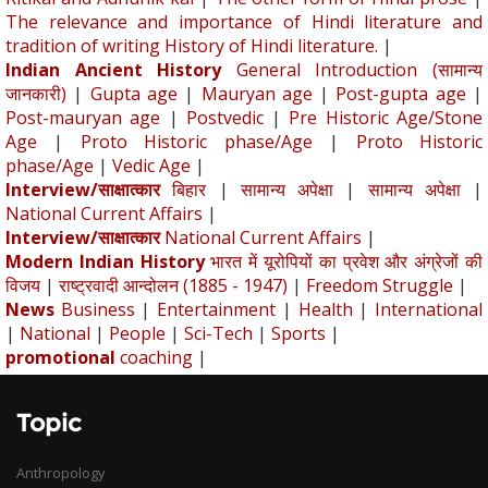
The relevance and importance of Hindi literature and
tradition of writing History of Hindi literature.
|
Indian Ancient History
General Introduction (सामान्य
जानकारी)
|
Gupta age
|
Mauryan age
|
Post-gupta age
|
Post-mauryan age
|
Postvedic
|
Pre Historic Age/Stone
Age
|
Proto Historic phase/Age
|
Proto Historic
phase/Age
|
Vedic Age
|
Interview/साक्षात्कार
बिहार
|
सामान्य अपेक्षा
|
सामान्य अपेक्षा
|
National Current Affairs
|
Interview/साक्षात्कार
National Current Affairs
|
Modern Indian History
भारत में यूरोपियों का प्रवेश और अंग्रेजों की
विजय
|
राष्ट्रवादी आन्दोलन (1885 - 1947)
|
Freedom Struggle
|
News
Business
|
Entertainment
|
Health
|
International
|
National
|
People
|
Sci-Tech
|
Sports
|
promotional
coaching
|
Topic
Anthropology