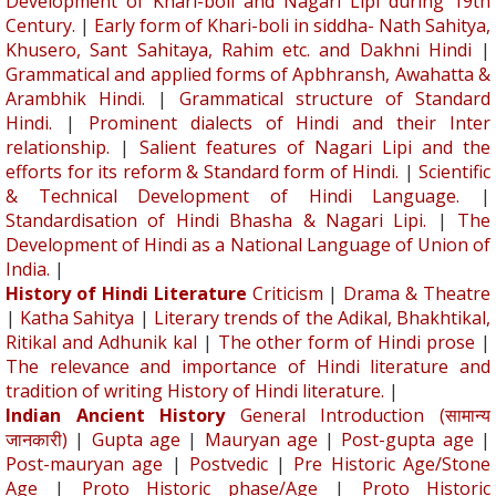
Development of Khari-boli and Nagari Lipi during 19th
Century.
|
Early form of Khari-boli in siddha- Nath Sahitya,
Khusero, Sant Sahitaya, Rahim etc. and Dakhni Hindi
|
Grammatical and applied forms of Apbhransh, Awahatta &
Arambhik Hindi.
|
Grammatical structure of Standard
Hindi.
|
Prominent dialects of Hindi and their Inter
relationship.
|
Salient features of Nagari Lipi and the
efforts for its reform & Standard form of Hindi.
|
Scientific
& Technical Development of Hindi Language.
|
Standardisation of Hindi Bhasha & Nagari Lipi.
|
The
Development of Hindi as a National Language of Union of
India.
|
History of Hindi Literature
Criticism
|
Drama & Theatre
|
Katha Sahitya
|
Literary trends of the Adikal, Bhakhtikal,
Ritikal and Adhunik kal
|
The other form of Hindi prose
|
The relevance and importance of Hindi literature and
tradition of writing History of Hindi literature.
|
Indian Ancient History
General Introduction (सामान्य
जानकारी)
|
Gupta age
|
Mauryan age
|
Post-gupta age
|
Post-mauryan age
|
Postvedic
|
Pre Historic Age/Stone
Age
|
Proto Historic phase/Age
|
Proto Historic