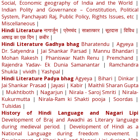
Social, Economic geography of India and the World
|
Indian Polity and Governance – Constitution, Political
System, Panchayati Raj, Public Policy, Rights Issues, etc
|
Miscellaneous
|
Hindi Literature
नागार्जुन
|
प्रेमचंद
|
साक्षात्कार
|
सूरदास
|
विविध
|
आषाढ़ का एक दिन
|
कबीर
|
Hindi Literature Gadhya bhag
Bharatendu
|
Agyeya
|
Dr. Satyendra
|
Jai Shankar Parsad
|
Mannu Bhandari
|
Mohan Rakesh
|
Phaniswar Nath Renu
|
Premchand
|
Rajendra Yadav- Ek Dunia Samanantar
|
Ramchandra
Shukla
|
vividh
|
Yashpal
|
Hindi Literature Padya bhag
Agyeya
|
Bihari
|
Dinkar
|
Jai Shankar Prasad
|
Jayasi
|
Kabir
|
Maithli Sharan Gupta
|
Mukhtiboth
|
Nagarjun
|
Nirala - Saroj Smriti
|
Nirala-
Kukurmutta
|
Nirala-Ram ki Shakti pooja
|
Soordas
|
Tulsidas
|
History of Hindi Language and Nagari Lipi
Development of Braj and Awadhi as Literary language
during medieval period.
|
Development of Hindi as a
National Language during freedom movement.
|