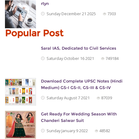
rtyn
Sunday December 21 2025
7303
Popular Post
Saral IAS, Dedicated to Civil Services
Saturday October 16 2021
749184
Download Complete UPSC Notes (Hindi
Medium) GS-I GS-II, GS-III & GS-IV
Saturday August 7 2021
87039
Get Ready For Wedding Season With
Chanderi Salwar Suit
Sunday January 9 2022
48582