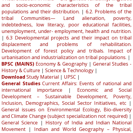
and socio-economic characteristics of the tribal
populations and their distribution.
|
6.2. Problems of the
tribal Communities— Land alienation, poverty,
indebtedness, low literacy, poor educational facilities,
unemployment, under- employment, health and nutrition.
|
6.3 Developmental projects and their impact on tribal
displacement and problems of rehabilitation.
Development of forest policy and tribals. Impact of
urbanisation and industrialization on tribal populations.
|
BPSC (MAINS)
Economy & Geography
|
General Studies -
History & Culture
|
Science & Technology
|
Download
Study Material
|
UPSC
|
General Studies
Current Affairs: Events of national and
international importance
|
Economic and Social
Development – Sustainable Development, Poverty,
Inclusion, Demographics, Social Sector Initiatives, etc
|
General issues on Environmental Ecology, Bio-diversity
and Climate Change (subject specialization not required)
|
General Science
|
History of India and Indian National
Movement
|
Indian and World Geography – Physical,