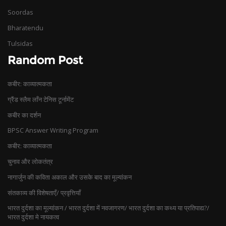
Soordas
Bharatendu
Tulsidas
Random Post
कबीर: काव्यात्मकता
ग्रैंड स्लैम लाँन टेनिस टूर्नामेंट
कबीर का दर्शन
BPSC Answer Writing Program
कबीर: काव्यात्मकता
चुनाव और लोकतंत्र
नागार्जुन की कविता अकाल और उसके बाद का मूल्यांकन
संतकाव्य की विशेषताएँ/ प्रवृत्तियाँ
भारत दुर्दशा का मूल्यांकन / भारत दुर्दशा में नवजागरण/ भारत दुर्दशा का कथ्य या प्रतिपाद्य?/
भारत दुर्दशा मे नायकत्व