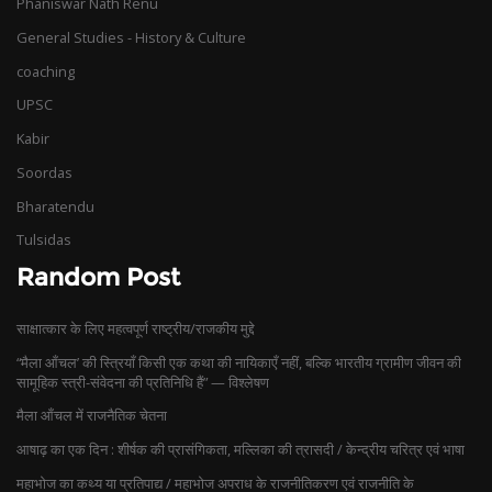
Phaniswar Nath Renu
General Studies - History & Culture
coaching
UPSC
Kabir
Soordas
Bharatendu
Tulsidas
Random Post
साक्षात्कार के लिए महत्वपूर्ण राष्ट्रीय/राजकीय मुद्दे
“मैला आँचल’ की स्त्रियाँ किसी एक कथा की नायिकाएँ नहीं, बल्कि भारतीय ग्रामीण जीवन की
सामूहिक स्त्री-संवेदना की प्रतिनिधि हैं” — विश्लेषण
मैला आँचल में राजनैतिक चेतना
आषाढ़ का एक दिन : शीर्षक की प्रासंगिकता, मल्लिका की त्रासदी / केन्द्रीय चरित्र एवं भाषा
महाभोज का कथ्य या प्रतिपाद्य / महाभोज अपराध के राजनीतिकरण एवं राजनीति के