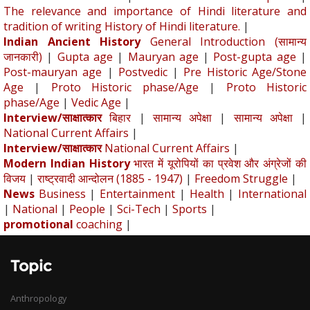
The relevance and importance of Hindi literature and
tradition of writing History of Hindi literature.
|
Indian Ancient History
General Introduction (सामान्य
जानकारी)
|
Gupta age
|
Mauryan age
|
Post-gupta age
|
Post-mauryan age
|
Postvedic
|
Pre Historic Age/Stone
Age
|
Proto Historic phase/Age
|
Proto Historic
phase/Age
|
Vedic Age
|
Interview/साक्षात्कार
बिहार
|
सामान्य अपेक्षा
|
सामान्य अपेक्षा
|
National Current Affairs
|
Interview/साक्षात्कार
National Current Affairs
|
Modern Indian History
भारत में यूरोपियों का प्रवेश और अंग्रेजों की
विजय
|
राष्ट्रवादी आन्दोलन (1885 - 1947)
|
Freedom Struggle
|
News
Business
|
Entertainment
|
Health
|
International
|
National
|
People
|
Sci-Tech
|
Sports
|
promotional
coaching
|
Topic
Anthropology