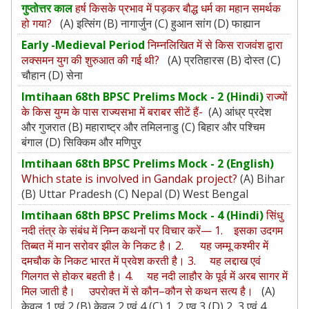
गुप्तोत्तर काल
हर्ष किसके प्रभाव में पड़कर बौद्ध धर्म का महान समर्थक
हो गया?
(A) इत्सिंग (B) नागार्जुन (C) हुआन सांग (D) फाह्यान
Early -Medieval Period
निम्नलिखित में से किस राजवंश द्वारा
लक्समन युग की शुरुआत की गई थी?
(A) प्रतिहारस (B) दोस्त (C)
चौहान (D) सेना
Imtihaan 68th BPSC Prelims Mock - 2 (Hindi)
राज्‍यों
के किस युग्‍म के पास राज्यसभा में बराबर सीटें हैं-
(A) आंध्र प्रदेश
और गुजरात (B) महाराष्ट्र और तमिलनाडु (C) बिहार और पश्चिम
बंगाल (D) सिक्किम और मणिपुर
Imtihaan 68th BPSC Prelims Mock - 2 (English)
Which state is involved in Gandak project?
(A) Bihar
(B) Uttar Pradesh (C) Nepal (D) West Bengal
Imtihaan 68th BPSC Prelims Mock - 4 (Hindi)
सिंधु
नदी तंत्र के संबंध में निम्न कथनों पर विचार करें— 1. इसका उदगम
तिब्बत में मान सरोवर झील के निकट है। 2. यह जम्मू कश्मीर में
दमचौक के निकट भारत में प्रवेश करती है। 3. यह लद्दाख एवं
गिलगत से होकर बहती है। 4. यह नदी लाहौर के पूर्व में अरब सागर में
मिल जाती है। उपरोक्त में से कौन–कौन से कथन सत्य है।
(A)
केवल 1 एवं 2 (B) केवल 2 एवं 4 (C) 1, 2 एव 3 (D) 2, 3 एवं 4