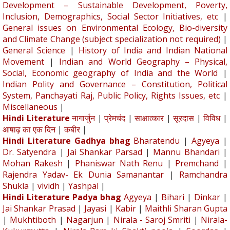
Development – Sustainable Development, Poverty,
Inclusion, Demographics, Social Sector Initiatives, etc
|
General issues on Environmental Ecology, Bio-diversity
and Climate Change (subject specialization not required)
|
General Science
|
History of India and Indian National
Movement
|
Indian and World Geography – Physical,
Social, Economic geography of India and the World
|
Indian Polity and Governance – Constitution, Political
System, Panchayati Raj, Public Policy, Rights Issues, etc
|
Miscellaneous
|
Hindi Literature
नागार्जुन
|
प्रेमचंद
|
साक्षात्कार
|
सूरदास
|
विविध
|
आषाढ़ का एक दिन
|
कबीर
|
Hindi Literature Gadhya bhag
Bharatendu
|
Agyeya
|
Dr. Satyendra
|
Jai Shankar Parsad
|
Mannu Bhandari
|
Mohan Rakesh
|
Phaniswar Nath Renu
|
Premchand
|
Rajendra Yadav- Ek Dunia Samanantar
|
Ramchandra
Shukla
|
vividh
|
Yashpal
|
Hindi Literature Padya bhag
Agyeya
|
Bihari
|
Dinkar
|
Jai Shankar Prasad
|
Jayasi
|
Kabir
|
Maithli Sharan Gupta
|
Mukhtiboth
|
Nagarjun
|
Nirala - Saroj Smriti
|
Nirala-