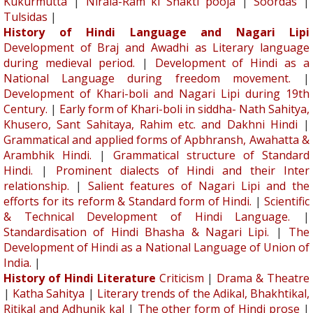
Kukurmutta
|
Nirala-Ram ki Shakti pooja
|
Soordas
|
Tulsidas
|
History of Hindi Language and Nagari Lipi
Development of Braj and Awadhi as Literary language
during medieval period.
|
Development of Hindi as a
National Language during freedom movement.
|
Development of Khari-boli and Nagari Lipi during 19th
Century.
|
Early form of Khari-boli in siddha- Nath Sahitya,
Khusero, Sant Sahitaya, Rahim etc. and Dakhni Hindi
|
Grammatical and applied forms of Apbhransh, Awahatta &
Arambhik Hindi.
|
Grammatical structure of Standard
Hindi.
|
Prominent dialects of Hindi and their Inter
relationship.
|
Salient features of Nagari Lipi and the
efforts for its reform & Standard form of Hindi.
|
Scientific
& Technical Development of Hindi Language.
|
Standardisation of Hindi Bhasha & Nagari Lipi.
|
The
Development of Hindi as a National Language of Union of
India.
|
History of Hindi Literature
Criticism
|
Drama & Theatre
|
Katha Sahitya
|
Literary trends of the Adikal, Bhakhtikal,
Ritikal and Adhunik kal
|
The other form of Hindi prose
|