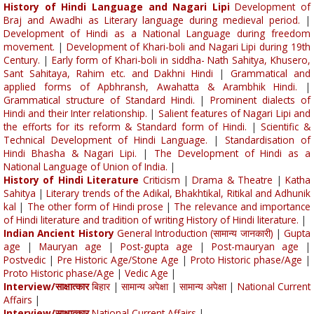
History of Hindi Language and Nagari Lipi
Development of
Braj and Awadhi as Literary language during medieval period.
|
Development of Hindi as a National Language during freedom
movement.
|
Development of Khari-boli and Nagari Lipi during 19th
Century.
|
Early form of Khari-boli in siddha- Nath Sahitya, Khusero,
Sant Sahitaya, Rahim etc. and Dakhni Hindi
|
Grammatical and
applied forms of Apbhransh, Awahatta & Arambhik Hindi.
|
Grammatical structure of Standard Hindi.
|
Prominent dialects of
Hindi and their Inter relationship.
|
Salient features of Nagari Lipi and
the efforts for its reform & Standard form of Hindi.
|
Scientific &
Technical Development of Hindi Language.
|
Standardisation of
Hindi Bhasha & Nagari Lipi.
|
The Development of Hindi as a
National Language of Union of India.
|
History of Hindi Literature
Criticism
|
Drama & Theatre
|
Katha
Sahitya
|
Literary trends of the Adikal, Bhakhtikal, Ritikal and Adhunik
kal
|
The other form of Hindi prose
|
The relevance and importance
of Hindi literature and tradition of writing History of Hindi literature.
|
Indian Ancient History
General Introduction (सामान्य जानकारी)
|
Gupta
age
|
Mauryan age
|
Post-gupta age
|
Post-mauryan age
|
Postvedic
|
Pre Historic Age/Stone Age
|
Proto Historic phase/Age
|
Proto Historic phase/Age
|
Vedic Age
|
Interview/साक्षात्कार
बिहार
|
सामान्य अपेक्षा
|
सामान्य अपेक्षा
|
National Current
Affairs
|
Interview/साक्षात्कार
National Current Affairs
|