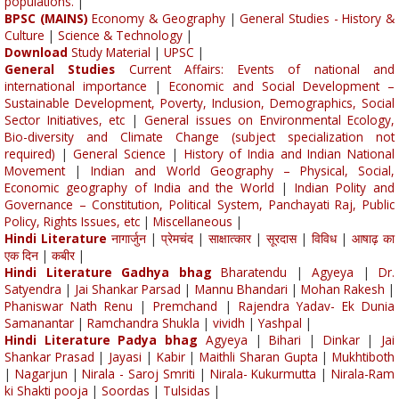
populations.
|
BPSC (MAINS)
Economy & Geography
|
General Studies - History &
Culture
|
Science & Technology
|
Download
Study Material
|
UPSC
|
General Studies
Current Affairs: Events of national and
international importance
|
Economic and Social Development –
Sustainable Development, Poverty, Inclusion, Demographics, Social
Sector Initiatives, etc
|
General issues on Environmental Ecology,
Bio-diversity and Climate Change (subject specialization not
required)
|
General Science
|
History of India and Indian National
Movement
|
Indian and World Geography – Physical, Social,
Economic geography of India and the World
|
Indian Polity and
Governance – Constitution, Political System, Panchayati Raj, Public
Policy, Rights Issues, etc
|
Miscellaneous
|
Hindi Literature
नागार्जुन
|
प्रेमचंद
|
साक्षात्कार
|
सूरदास
|
विविध
|
आषाढ़ का
एक दिन
|
कबीर
|
Hindi Literature Gadhya bhag
Bharatendu
|
Agyeya
|
Dr.
Satyendra
|
Jai Shankar Parsad
|
Mannu Bhandari
|
Mohan Rakesh
|
Phaniswar Nath Renu
|
Premchand
|
Rajendra Yadav- Ek Dunia
Samanantar
|
Ramchandra Shukla
|
vividh
|
Yashpal
|
Hindi Literature Padya bhag
Agyeya
|
Bihari
|
Dinkar
|
Jai
Shankar Prasad
|
Jayasi
|
Kabir
|
Maithli Sharan Gupta
|
Mukhtiboth
|
Nagarjun
|
Nirala - Saroj Smriti
|
Nirala- Kukurmutta
|
Nirala-Ram
ki Shakti pooja
|
Soordas
|
Tulsidas
|