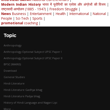
Modern Indian History
भारत में यूरोपियों का प्रवेश और अंग्रेजों की विजय
|
राष्ट्रवादी आन्दोलन (1885 - 1947)
|
Freedom Struggle
|
News
Business
|
Entertainment
|
Health
|
International
|
National
|
People
|
Sci-Tech
|
Sports
|
promotional
coaching
|
Topic
Anthropology
Anthropology Optional Subject UPSC Paper I
Anthropology Optional Subject UPSC Paper II
BPSC (MAINS)
Download
General Studies
Hindi Literature
Hindi Literature Gadhya bhag
Hindi Literature Padya bhag
History of Hindi Language and Nagari Lipi
More ...