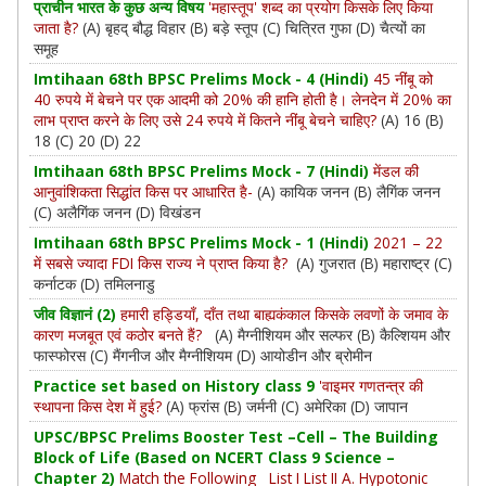
प्राचीन भारत के कुछ अन्य विषय
'महास्तूप' शब्द का प्रयोग किसके लिए किया
जाता है?
(A) बृहद् बौद्ध विहार (B) बड़े स्तूप (C) चित्रित गुफा (D) चैत्यों का
समूह
Imtihaan 68th BPSC Prelims Mock - 4 (Hindi)
45 नींबू को
40 रुपये में बेचने पर एक आदमी को 20% की हानि होती है। लेनदेन में 20% का
लाभ प्राप्त करने के लिए उसे 24 रुपये में कितने नींबू बेचने चाहिए?
(A) 16 (B)
18 (C) 20 (D) 22
Imtihaan 68th BPSC Prelims Mock - 7 (Hindi)
मेंडल की
आनुवांशिकता सिद्धांत किस पर आधारित है-
(A) काय‍िक जनन (B) लैगिंक जनन
(C) अलैगिंक जनन (D) विखंडन
Imtihaan 68th BPSC Prelims Mock - 1 (Hindi)
2021 – 22
में सबसे ज्‍यादा FDI किस राज्‍य ने प्राप्‍त किया है?
(A) गुजरात (B) महाराष्ट्र (C)
कर्नाटक (D) तमिलनाडु
जीव विज्ञानं (2)
हमारी हड्डियाँ, दाँत तथा बाह्यकंकाल किसके लवणों के जमाव के
कारण मजबूत एवं कठोर बनते हैं?
(A) मैग्नीशियम और सल्फर (B) कैल्शियम और
फास्फोरस (C) मैंगनीज और मैग्नीशियम (D) आयोडीन और ब्रोमीन
Practice set based on History class 9
'वाइमर गणतन्त्र की
स्थापना किस देश में हुई?
(A) फ्रांस (B) जर्मनी (C) अमेरिका (D) जापान
UPSC/BPSC Prelims Booster Test –Cell – The Building
Block of Life (Based on NCERT Class 9 Science –
Chapter 2)
Match the Following List I List II A. Hypotonic