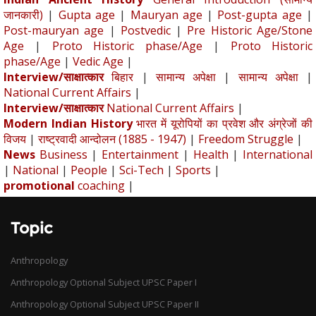
जानकारी)
|
Gupta age
|
Mauryan age
|
Post-gupta age
|
Post-mauryan age
|
Postvedic
|
Pre Historic Age/Stone
Age
|
Proto Historic phase/Age
|
Proto Historic
phase/Age
|
Vedic Age
|
Interview/साक्षात्कार
बिहार
|
सामान्य अपेक्षा
|
सामान्य अपेक्षा
|
National Current Affairs
|
Interview/साक्षात्कार
National Current Affairs
|
Modern Indian History
भारत में यूरोपियों का प्रवेश और अंग्रेजों की
विजय
|
राष्ट्रवादी आन्दोलन (1885 - 1947)
|
Freedom Struggle
|
News
Business
|
Entertainment
|
Health
|
International
|
National
|
People
|
Sci-Tech
|
Sports
|
promotional
coaching
|
Topic
Anthropology
Anthropology Optional Subject UPSC Paper I
Anthropology Optional Subject UPSC Paper II