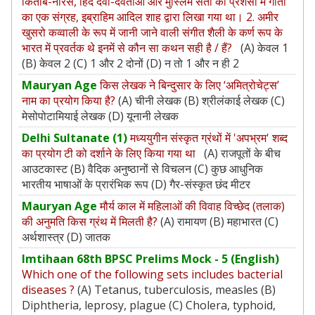
किताब-नौरस, हिंद देवी-देवताओं और मुस्लिम संतों की प्रशंसा में गीतों
का एक संग्रह, इब्राहिम आदिल शाह द्वारा लिखा गया था। 2. अमीर
खुसरो कव्वाली के रूप में जानी जाने वाली संगीत शैली के कर्ण रूप के
भारत में प्रवर्तक थे इनमें से कौन सा कथन सही है / हैं?
(A) केवल 1
(B) केवल 2 (C) 1 और 2 दोनों (D) न तो 1 और न ही 2
Mauryan Age
किस लेखक ने बिन्दुसार के लिए ‘अमित्रोचेट्स’
नाम का प्रयोग किया है?
(A) चीनी लेखक (B) श्रीलंकाई लेखक (C)
मेसोपोटामियाई लेखक (D) यूनानी लेखक
Delhi Sultanate (1)
मध्ययुगीन संस्कृत ग्रंथों में 'अपभ्रम' शब्द
का प्रयोग टी को दर्शाने के लिए किया गया था
(A) राजपूतों के बीच
आउटकास्ट (B) वैदिक अनुष्ठानों से विचलन (C) कुछ आधुनिक
भारतीय भाषाओं के प्रारंभिक रूप (D) गैर-संस्कृत छंद मीटर
Mauryan Age
मौर्य काल में महिलाओं की विवाह विच्छेद (तलाक)
की अनुमति किस ग्रंथ में मिलती है?
(A) रामायण (B) महाभारत (C)
अर्थशास्त्र (D) जातक
Imtihaan 68th BPSC Prelims Mock - 5 (English)
Which one of the following sets includes bacterial
diseases ?
(A) Tetanus, tuberculosis, measles (B)
Diphtheria, leprosy, plague (C) Cholera, typhoid,