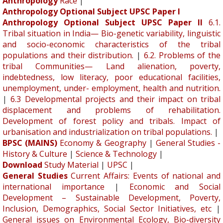
Anthropology
Race
|
Anthropology Optional Subject UPSC Paper I
Anthropology Optional Subject UPSC Paper II
6.1.
Tribal situation in India— Bio-genetic variability, linguistic
and socio-economic characteristics of the tribal
populations and their distribution.
|
6.2. Problems of the
tribal Communities— Land alienation, poverty,
indebtedness, low literacy, poor educational facilities,
unemployment, under- employment, health and nutrition.
|
6.3 Developmental projects and their impact on tribal
displacement and problems of rehabilitation.
Development of forest policy and tribals. Impact of
urbanisation and industrialization on tribal populations.
|
BPSC (MAINS)
Economy & Geography
|
General Studies -
History & Culture
|
Science & Technology
|
Download
Study Material
|
UPSC
|
General Studies
Current Affairs: Events of national and
international importance
|
Economic and Social
Development – Sustainable Development, Poverty,
Inclusion, Demographics, Social Sector Initiatives, etc
|
General issues on Environmental Ecology, Bio-diversity