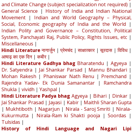
and Climate Change (subject specialization not required)
|
General Science
|
History of India and Indian National
Movement
|
Indian and World Geography – Physical,
Social, Economic geography of India and the World
|
Indian Polity and Governance – Constitution, Political
System, Panchayati Raj, Public Policy, Rights Issues, etc
|
Miscellaneous
|
Hindi Literature
नागार्जुन
|
प्रेमचंद
|
साक्षात्कार
|
सूरदास
|
विविध
|
आषाढ़ का एक दिन
|
कबीर
|
Hindi Literature Gadhya bhag
Bharatendu
|
Agyeya
|
Dr. Satyendra
|
Jai Shankar Parsad
|
Mannu Bhandari
|
Mohan Rakesh
|
Phaniswar Nath Renu
|
Premchand
|
Rajendra Yadav- Ek Dunia Samanantar
|
Ramchandra
Shukla
|
vividh
|
Yashpal
|
Hindi Literature Padya bhag
Agyeya
|
Bihari
|
Dinkar
|
Jai Shankar Prasad
|
Jayasi
|
Kabir
|
Maithli Sharan Gupta
|
Mukhtiboth
|
Nagarjun
|
Nirala - Saroj Smriti
|
Nirala-
Kukurmutta
|
Nirala-Ram ki Shakti pooja
|
Soordas
|
Tulsidas
|
History of Hindi Language and Nagari Lipi