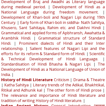
Development of Braj and Awadhi as Literary language
during medieval period.
|
Development of Hindi as a
National Language during freedom movement.
|
Development of Khari-boli and Nagari Lipi during 19th
Century.
|
Early form of Khari-boli in siddha- Nath Sahitya,
Khusero, Sant Sahitaya, Rahim etc. and Dakhni Hindi
|
Grammatical and applied forms of Apbhransh, Awahatta &
Arambhik Hindi.
|
Grammatical structure of Standard
Hindi.
|
Prominent dialects of Hindi and their Inter
relationship.
|
Salient features of Nagari Lipi and the
efforts for its reform & Standard form of Hindi.
|
Scientific
& Technical Development of Hindi Language.
|
Standardisation of Hindi Bhasha & Nagari Lipi.
|
The
Development of Hindi as a National Language of Union of
India.
|
History of Hindi Literature
Criticism
|
Drama & Theatre
|
Katha Sahitya
|
Literary trends of the Adikal, Bhakhtikal,
Ritikal and Adhunik kal
|
The other form of Hindi prose
|
The relevance and importance of Hindi literature and
tradition of writing History of Hindi literature.
|
Indian Ancient History
General Introduction (सामान्य