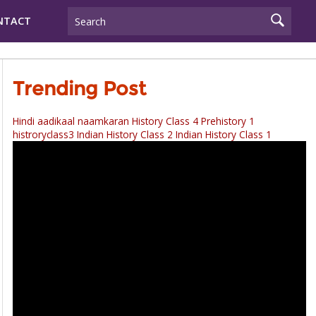
NTACT
Trending Post
Hindi aadikaal naamkaran
History Class 4 Prehistory 1
histroryclass3
Indian History Class 2
Indian History Class 1