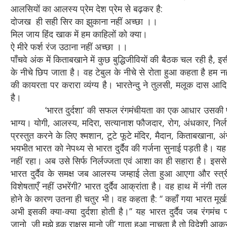
आलसियों का आलस्य प्रेम देश प्रेम से बढ़कर है:
दोजख ही सही सिर का झुकाना नहीं अच्छा ।।
मिल जाय हिंद खाक में हम काहिलों को क्या।
ऐ मीरे फर्श रंज उठाना नहीं अच्छा ।।
पाँचवे अंक में किताबखाने में कुछ बुद्धिजीवियों की बैठक चल रही है
के नीचे छिप जाता है। वह टेबुल के नीचे से रोता हुआ कहता है हम नही
की कायरता पर करारा व्यंग्य है। भारतेन्दु ने तुलसी, मलूक दास आदि
है।
‘भारत दुर्दशा’ की सफल रंगमंचीयता का एक आधार उसकी पात्र परि
भाग्य। योगी, आलस्य, मदिरा, सत्यानाश फौजदार, रोग, अंधकार, निर्लज्ज
प्रस्तुत करने के लिए श्मशान, टूटे फूटे मंदिर, मैदान, किताबखाना, अ
भयभीत भारत को नेपथ्य से भारत दुर्दैव की गर्जना सुनाई पड़ती है। यह
नहीं रहा। अब उसे सिर्फ निर्लज्जता एवं आशा का ही सहारा है। इससे
भारत दुर्दैव के समक्ष जब आलस्य जम्हाई लेता हुआ आएगा और स्त्री
विशेषताएँ नहीं उभरेंगी? भारत दुर्दैव आक्रांता है। वह हाथ में नं
होने के कारण उतना ही चतुर भी। वह कहता है: ‘‘ कहाँ गया भारत मूर
अभी इसकी क्या-क्या दुर्दशा होती है।’’ यह भारत दुर्दैव जब रंगम
जानो जी मुझे इक राक्षस मानो जी’ गाता हुआ नाचता है तो विदेशी आक्रां