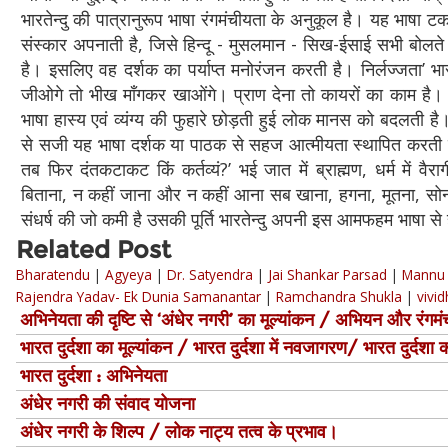
भारतेन्दु की पात्रानुरूप भाषा रंगमंचीयता के अनुकूल है। यह भाषा ट
संस्कार अपनाती है, जिसे हिन्दू - मुसलमान - सिख-ईसाई सभी बोलते 
है। इसलिए वह दर्शक का पर्याप्त मनोरंजन करती है। निर्लज्जता’ भ
जीओगे तो भीख माँगकर खाओंगे। प्राण देना तो कायरों का काम है।
भाषा हास्य एवं व्यंग्य की फुहारे छोड़ती हुई लोक मानस को बदलती है।
से सजी यह भाषा दर्शक या पाठक से सहज आत्मीयता स्थापित करती है।
तब फिर दंतकटाकट किं कर्तव्यं?’ भई जात में ब्राह्मण, धर्म में वै
बिताना, न कहीं जाना और न कहीं आना सब खाना, हगना, मूतना, सोना,
संधर्ष की जो कमी है उसकी पूर्ति भारतेन्दु अपनी इस आमफहम भाषा से
Related Post
Bharatendu
|
Agyeya
|
Dr. Satyendra
|
Jai Shankar Parsad
|
Mannu 
Rajendra Yadav- Ek Dunia Samanantar
|
Ramchandra Shukla
|
vivid
अभिनेयता की दृष्टि से ‘अंधेर नगरी’ का मूल्यांकन / अभियन और रंगमंच 
भारत दुर्दशा का मूल्यांकन / भारत दुर्दशा में नवजागरण/ भारत दुर्दशा 
भारत दुर्दशा : अभिनेयता
अंधेर नगरी की संवाद योजना
अंधेर नगरी के शिल्प / लोक नाट्य तत्व के प्रभाव।