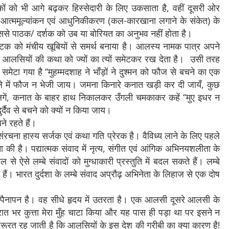
शकों को भी आगे बढ़कर हिस्सेदारी के लिए उकसाता है, वहीं दूसरी ओर
 आत्ममूल्यांकन एवं आधुनिकीकरण (कल-कारखाना लगाने के संकेत) के
। इससे पाठक/ दर्शक को उब या बोरियत का अनुभव नहीं होता है।
नाटक को मंचीय खूबियों से समर्थ बनाया है। आलस्य नामक पात्र अपने
े दो आलसियों की कथा को ज्यों का त्यों समेटकर रख देता है। उसी तरह
मेटा गया है ‘‘मुहम्मदशाह ने भाँड़ों ने दुश्मन को फौज से बचने का एक
बले में फौज न भेजी जाय। जमना किनारे कनात खड़ी कर दी जायँ, कुछ
लगें, कनात के बाहर हाथ निकालकर उँगली चमकाकर कहें ‘‘मुए इधर न
्दैव से बचने को क्यों न किया जाय।
ने रहते हैं।
रचना हास्य सर्जक एवं कथा गति प्रेरक है। वैविध्य लाने के लिए पहले
र्जना की है। पद्यात्मक संवाद में नृत्य, संगीत एवं आंगिक अभिनयशलीता के
ऐसे लम्बे संवादों को मुग्धाकारी प्रस्तुति में बदल सकते हैं। लम्बे
हैं। भारत दुर्दशा के लम्बे संवाद अप्रौढ़ अभिनेता के लिहाज से एक दोष
 में पैनापन है। वह सीधे हृदय में उतरता है। एक आलसी दूसरे आलसी के
रात भर कुत्ता मेरा मुँह चाटा किया और यह पास ही पड़ा था पर इसने न
ूरत रह जाती है कि आलसियों के इस देश की गरीबी का क्या कारण है!