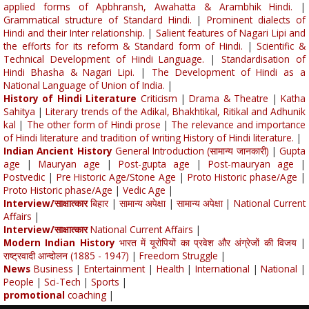
applied forms of Apbhransh, Awahatta & Arambhik Hindi.
|
Grammatical structure of Standard Hindi.
|
Prominent dialects of
Hindi and their Inter relationship.
|
Salient features of Nagari Lipi and
the efforts for its reform & Standard form of Hindi.
|
Scientific &
Technical Development of Hindi Language.
|
Standardisation of
Hindi Bhasha & Nagari Lipi.
|
The Development of Hindi as a
National Language of Union of India.
|
History of Hindi Literature
Criticism
|
Drama & Theatre
|
Katha
Sahitya
|
Literary trends of the Adikal, Bhakhtikal, Ritikal and Adhunik
kal
|
The other form of Hindi prose
|
The relevance and importance
of Hindi literature and tradition of writing History of Hindi literature.
|
Indian Ancient History
General Introduction (सामान्य जानकारी)
|
Gupta
age
|
Mauryan age
|
Post-gupta age
|
Post-mauryan age
|
Postvedic
|
Pre Historic Age/Stone Age
|
Proto Historic phase/Age
|
Proto Historic phase/Age
|
Vedic Age
|
Interview/साक्षात्कार
बिहार
|
सामान्य अपेक्षा
|
सामान्य अपेक्षा
|
National Current
Affairs
|
Interview/साक्षात्कार
National Current Affairs
|
Modern Indian History
भारत में यूरोपियों का प्रवेश और अंग्रेजों की विजय
|
राष्ट्रवादी आन्दोलन (1885 - 1947)
|
Freedom Struggle
|
News
Business
|
Entertainment
|
Health
|
International
|
National
|
People
|
Sci-Tech
|
Sports
|
promotional
coaching
|