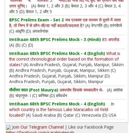
मोलस्का 4. पोरिफेरा 5. नेमाटोडा नीचे दिए गए कूट का प्रयोग कर सही
उत्तर चुनिए।
(A) केवल 1, 2 और 3 (B) केवल 2, 3 और 4 (C) केवल 3, 4
और 5 (D) केवल 1, 2 और 5
BPSC Prelims Exam - Set 2
जब प्रकाश एक माध्यम से दूसरे में जाता
है, तो निम्न में से कौन-सी/सा नहीं बदलती/बदलता है?
(A) वेग/गति (B) तरंगदैर्घ्य
(C) आवृत्ति (D) अपवर्तनांक
Imtihaan 68th BPSC Prelims Mock - 3 (Hindi)
85 अपलोड
(A) (B) (C) (D)
Imtihaan 68th BPSC Prelims Mock - 4 (English)
What is
the correct chronological order based on the formation of
states?
(A) Andhra Pradesh, Gujarat, Punjab, Manipur, Sikkim
(B) Andhra Pradesh, Punjab, Gujarat, Manipur, Sikkim (C)
Andhra Pradesh, Gujarat, Punjab, Sikkim, Manipur (D)
Andhra Pradesh, Punjab, Gujarat, Sikkim, Manipur
मौर्योत्तर काल (Post Maurya)
अश्वघोष किसके समकालीन थे-
(A) अशोक
(B) चंद्रगुप्त- I (C) कनिष्क (D) हर्षवर्धन
Imtihaan 68th BPSC Prelims Mock - 4 (English)
In
which country is the famous Lake Maracaibo oil field
located?
(A) Saudi Arabia (B) Qatar (C) Venezuela (D) USA
Join Our Telegram Channel
| Like our Facebook Page
https://facebook.com/saralmaterials