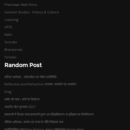
Phaniswar Nath Renu
General Studies - History & Culture
coaching
UPSC
Kabir
Soordas
Bharatendu
Tulsidas
Random Post
चरित्तर कर्मकार : लोकजीवन का जीवंत प्रतिनिधि
Reflection and Refraction प्रकाश: परावर्तन एवं अपवर्तन
feeg
कबीर की भाषा / वाणी के डिक्टेटर
राष्ट्रीय खेल पुरस्कार 2021
कामायनी में मिथक तत्व/कामायनी पुराण का ऐतिहासिकरण या इतिहास का पौराणिकरण
मौलिक अधिकार, कर्तव्य एवं राज्य के नीति निदेशक तत्व
प्रागैतिहासिक काल (Pre Historic Age)/ पाषाणकाल (Stone Age)