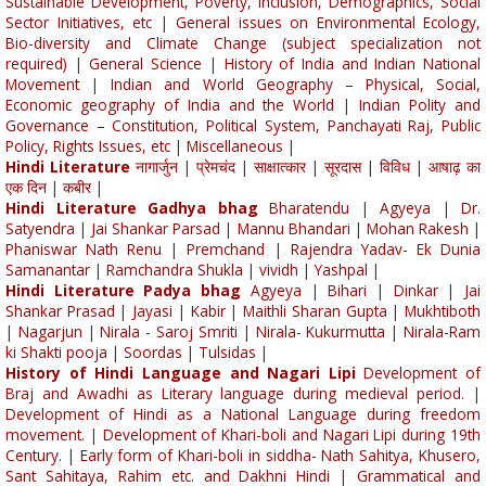
Sustainable Development, Poverty, Inclusion, Demographics, Social
Sector Initiatives, etc
|
General issues on Environmental Ecology,
Bio-diversity and Climate Change (subject specialization not
required)
|
General Science
|
History of India and Indian National
Movement
|
Indian and World Geography – Physical, Social,
Economic geography of India and the World
|
Indian Polity and
Governance – Constitution, Political System, Panchayati Raj, Public
Policy, Rights Issues, etc
|
Miscellaneous
|
Hindi Literature
नागार्जुन
|
प्रेमचंद
|
साक्षात्कार
|
सूरदास
|
विविध
|
आषाढ़ का
एक दिन
|
कबीर
|
Hindi Literature Gadhya bhag
Bharatendu
|
Agyeya
|
Dr.
Satyendra
|
Jai Shankar Parsad
|
Mannu Bhandari
|
Mohan Rakesh
|
Phaniswar Nath Renu
|
Premchand
|
Rajendra Yadav- Ek Dunia
Samanantar
|
Ramchandra Shukla
|
vividh
|
Yashpal
|
Hindi Literature Padya bhag
Agyeya
|
Bihari
|
Dinkar
|
Jai
Shankar Prasad
|
Jayasi
|
Kabir
|
Maithli Sharan Gupta
|
Mukhtiboth
|
Nagarjun
|
Nirala - Saroj Smriti
|
Nirala- Kukurmutta
|
Nirala-Ram
ki Shakti pooja
|
Soordas
|
Tulsidas
|
History of Hindi Language and Nagari Lipi
Development of
Braj and Awadhi as Literary language during medieval period.
|
Development of Hindi as a National Language during freedom
movement.
|
Development of Khari-boli and Nagari Lipi during 19th
Century.
|
Early form of Khari-boli in siddha- Nath Sahitya, Khusero,
Sant Sahitaya, Rahim etc. and Dakhni Hindi
|
Grammatical and