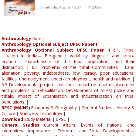
Saturday August 7 2021
23528
Anthropology
Race
|
Anthropology Optional Subject UPSC Paper I
Anthropology Optional Subject UPSC Paper II
6.1. Tribal
situation in India— Bio-genetic variability, linguistic and socio-
economic characteristics of the tribal populations and their
distribution.
|
6.2. Problems of the tribal Communities— Land
alienation, poverty, indebtedness, low literacy, poor educational
facilities, unemployment, under- employment, health and nutrition.
|
6.3 Developmental projects and their impact on tribal displacement
and problems of rehabilitation. Development of forest policy and
tribals. Impact of urbanisation and industrialization on tribal
populations.
|
BPSC (MAINS)
Economy & Geography
|
General Studies - History &
Culture
|
Science & Technology
|
Download
Study Material
|
UPSC
|
General Studies
Current Affairs: Events of national and
international importance
|
Economic and Social Development –