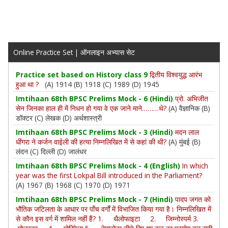
Online Practice Set | ऑनलाइन अभ्यास सेट
Practice set based on History class 9
द्वितीय विश्वयुद्ध आरंभ
हुआ था ?
(A) 1914 (B) 1918 (C) 1989 (D) 1945
Imtihaan 68th BPSC Prelims Mock - 6 (Hindi)
प्रो. अभिजीत
सेन जिनका हाल ही में निधन हो गया वे एक जाने माने………थे?
(A) वैज्ञानिक (B)
डॉक्टर (C) लेखक (D) अर्थशास्त्री
Imtihaan 68th BPSC Prelims Mock - 3 (Hindi)
मदन लाल
धींगरा ने कर्जन वाईली की हत्‍या निम्‍नलिखित में से कहां की थी?
(A) मुंबई (B)
लंदन (C) दिल्‍ली (D) जालंधर
Imtihaan 68th BPSC Prelims Mock - 4 (English)
In which
year was the first Lokpal Bill introduced in the Parliament?
(A) 1967 (B) 1968 (C) 1970 (D) 1971
Imtihaan 68th BPSC Prelims Mock - 7 (Hindi)
पादप जगत को
भौतिक जटिलता के आधार पर पाँच वर्गों में विभाजित किया गया है। निम्नलिखित में
से कौन इस वर्ग में शामिल नहीं हैं? 1. थैलोफाइटा 2. जिम्नोस्पर्म 3.