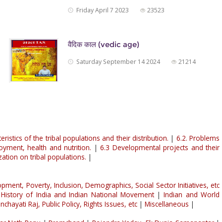
Friday April 7 2023
23523
वैदिक काल (vedic age)
Saturday September 14 2024
21214
eristics of the tribal populations and their distribution.
|
6.2. Problems
oyment, health and nutrition.
|
6.3 Developmental projects and their
ation on tribal populations.
|
ent, Poverty, Inclusion, Demographics, Social Sector Initiatives, etc
|
History of India and Indian National Movement
|
Indian and World
chayati Raj, Public Policy, Rights Issues, etc
|
Miscellaneous
|