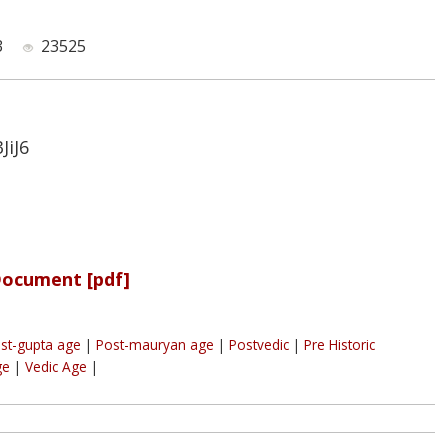
3
23525
JiJ6
Document [pdf]
st-gupta age
|
Post-mauryan age
|
Postvedic
|
Pre Historic
ge
|
Vedic Age
|