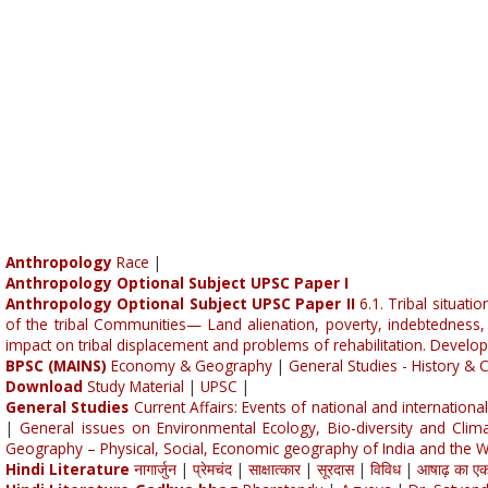
Anthropology
Race
|
Anthropology Optional Subject UPSC Paper I
Anthropology Optional Subject UPSC Paper II
6.1. Tribal situati
of the tribal Communities— Land alienation, poverty, indebtedness, 
impact on tribal displacement and problems of rehabilitation. Developme
BPSC (MAINS)
Economy & Geography
|
General Studies - History & C
Download
Study Material
|
UPSC
|
General Studies
Current Affairs: Events of national and internation
|
General issues on Environmental Ecology, Bio-diversity and Clima
Geography – Physical, Social, Economic geography of India and the 
Hindi Literature
नागार्जुन
|
प्रेमचंद
|
साक्षात्कार
|
सूरदास
|
विविध
|
आषाढ़ का एक