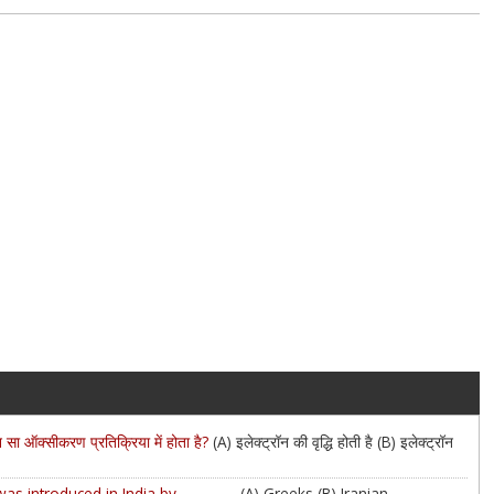
न सा ऑक्सीकरण प्रतिक्रिया में होता है?
(A) इलेक्ट्रॉन की वृद्धि होती है (B) इलेक्ट्रॉन
s introduced in India by_________
(A) Greeks (B) Iranian