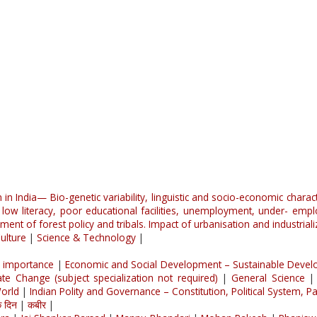
on in India— Bio-genetic variability, linguistic and socio-economic charact
low literacy, poor educational facilities, unemployment, under- empl
nt of forest policy and tribals. Impact of urbanisation and industrializ
ulture
|
Science & Technology
|
al importance
|
Economic and Social Development – Sustainable Developm
te Change (subject specialization not required)
|
General Science
World
|
Indian Polity and Governance – Constitution, Political System, Pan
 दिन
|
कबीर
|