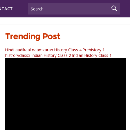
NTACT
Trending Post
Hindi aadikaal naamkaran
History Class 4 Prehistory 1
histroryclass3
Indian History Class 2
Indian History Class 1