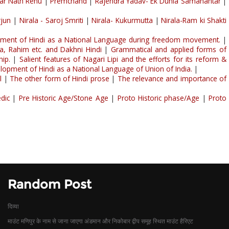
ar Nath Renu
|
Premchand
|
Rajendra Yadav- Ek Dunia Samanantar
|
jun
|
Nirala - Saroj Smriti
|
Nirala- Kukurmutta
|
Nirala-Ram ki Shakti
ment of Hindi as a National Language during freedom movement.
|
ya, Rahim etc. and Dakhni Hindi
|
Grammatical and applied forms of
hip.
|
Salient features of Nagari Lipi and the efforts for its reform &
opment of Hindi as a National Language of Union of India.
|
l
|
The other form of Hindi prose
|
The relevance and importance of
dic
|
Pre Historic Age/Stone Age
|
Proto Historic phase/Age
|
Proto
Random Post
दिव्या
माउंट मणिपुर के नाम से जाना जाएगा अंडमान और निकोबार द्वीप समूह स्थित माउंट हैरिएट