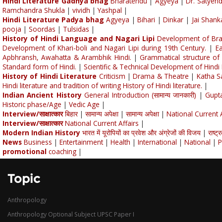
Hindi Literature Gadhya bhag
Bharatendu
|
Agyeya
|
Dr. Satyen
Ramchandra Shukla
|
vividh
|
Yashpal
|
Hindi Literature Padya bhag
Agyeya
|
Bihari
|
Dinkar
|
Jai Shank
pooja
|
Soordas
|
Tulsidas
|
History of Hindi Language and Nagari Lipi
Development of Braj
Development of Khari-boli and Nagari Lipi during 19th Century.
|
Ea
Apbhransh, Awahatta & Arambhik Hindi.
|
Grammatical structure of 
Standard form of Hindi.
|
Scientific & Technical Development of Hind
History of Hindi Literature
Criticism
|
Drama & Theatre
|
Katha S
Hindi literature and tradition of writing History of Hindi literature.
|
Indian Ancient History
General Introduction (सामान्य जानकारी)
|
Gupt
Historic phase/Age
|
Vedic Age
|
Interview/साक्षात्कार
बिहार
|
सामान्य अपेक्षा
|
सामान्य अपेक्षा
|
National Current A
Interview/साक्षात्कार
National Current Affairs
|
Modern Indian History
भारत में यूरोपियों का प्रवेश और अंग्रेजों की विजय
|
राष्ट
News
Business
|
Entertainment
|
Health
|
International
|
National
|
P
promotional
coaching
|
Topic
Anthropology
Anthropology Optional Subject UPSC Paper I