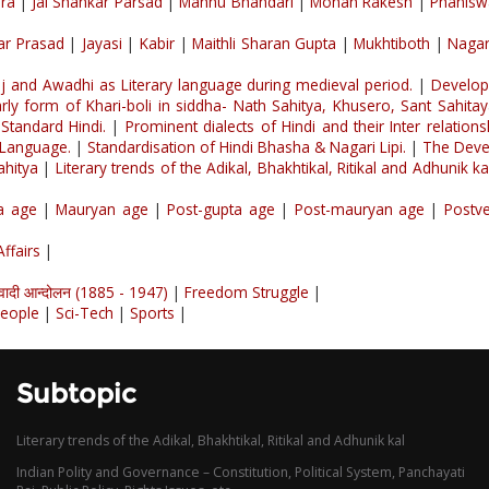
dra
|
Jai Shankar Parsad
|
Mannu Bhandari
|
Mohan Rakesh
|
Phanisw
ar Prasad
|
Jayasi
|
Kabir
|
Maithli Sharan Gupta
|
Mukhtiboth
|
Nagar
 and Awadhi as Literary language during medieval period.
|
Develop
rly form of Khari-boli in siddha- Nath Sahitya, Khusero, Sant Sahita
Standard Hindi.
|
Prominent dialects of Hindi and their Inter relations
i Language.
|
Standardisation of Hindi Bhasha & Nagari Lipi.
|
The Devel
ahitya
|
Literary trends of the Adikal, Bhakhtikal, Ritikal and Adhunik ka
a age
|
Mauryan age
|
Post-gupta age
|
Post-mauryan age
|
Postve
ffairs
|
्रवादी आन्दोलन (1885 - 1947)
|
Freedom Struggle
|
eople
|
Sci-Tech
|
Sports
|
Subtopic
Literary trends of the Adikal, Bhakhtikal, Ritikal and Adhunik kal
Indian Polity and Governance – Constitution, Political System, Panchayati