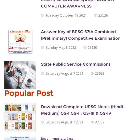
COMPUTER AWARNESS
Tuesday October 19 2021
23526
Answer Key of BPSC 67th Combined
(Preliminary) Competitive Examination
Sunday May 8 2022
23530
State Public Service Commissions
Saturday August 7 2021
23532
Popular Post
Download Complete UPSC Notes (Hindi
Medium) GS-I GS-II, GS-III & GS-IV
Saturday August 7 2021
87037
बिहार : सामान्य परिचय