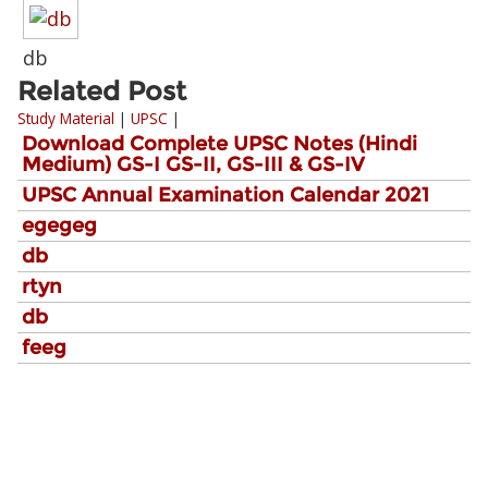
db
Related Post
Study Material
|
UPSC
|
Download Complete UPSC Notes (Hindi
Medium) GS-I GS-II, GS-III & GS-IV
UPSC Annual Examination Calendar 2021
egegeg
db
rtyn
db
feeg