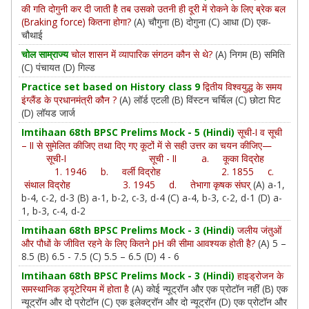
की गति दोगुनी कर दी जाती है तब उसको उतनी ही दूरी में रोकने के लिए ब्रेक बल
(Braking force) कितना होगा?
(A) चौगुना (B) दोगुना (C) आधा (D) एक-
चौथाई
चोल साम्राज्य
चोल शासन में व्यापारिक संगठन कौन से थे?
(A) निगम (B) समिति
(C) पंचायत (D) गिल्ड
Practice set based on History class 9
द्वितीय विश्वयुद्ध के समय
इंग्लैंड के प्रधानमंत्री कौन ?
(A) लॉर्ड एटली (B) विंस्टन चर्चिल (C) छोटा पिट
(D) लॉयड जार्ज
Imtihaan 68th BPSC Prelims Mock - 5 (Hindi)
सूची-I व सूची
– II से सुमेलित कीजिए तथा दिए गए कूटों में से सही उत्तर का चयन कीजिए—
सूची-I सूची - II a. कूका विद्रोह
1. 1946 b. वर्ली विद्रोह 2. 1855 c.
संथाल विद्रोह 3. 1945 d. तेभागा कृषक संघर्
(A) a-1,
b-4, c-2, d-3 (B) a-1, b-2, c-3, d-4 (C) a-4, b-3, c-2, d-1 (D) a-
1, b-3, c-4, d-2
Imtihaan 68th BPSC Prelims Mock - 3 (Hindi)
जलीय जंतुओं
और पौधों के जीवित रहने के लिए कितने pH की सीमा आवश्यक होती है?
(A) 5 –
8.5 (B) 6.5 - 7.5 (C) 5.5 – 6.5 (D) 4 - 6
Imtihaan 68th BPSC Prelims Mock - 3 (Hindi)
हाइड्रोजन के
समस्थानिक ड्यूटेरियम में होता है
(A) कोई न्यूट्रॉन और एक प्रोटॉन नहीं (B) एक
न्यूट्रॉन और दो प्रोटॉन (C) एक इलेक्ट्रॉन और दो न्यूट्रॉन (D) एक प्रोटॉन और