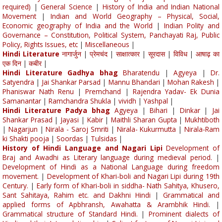
required)
|
General Science
|
History of India and Indian National
Movement
|
Indian and World Geography – Physical, Social,
Economic geography of India and the World
|
Indian Polity and
Governance – Constitution, Political System, Panchayati Raj, Public
Policy, Rights Issues, etc
|
Miscellaneous
|
Hindi Literature
नागार्जुन
|
प्रेमचंद
|
साक्षात्कार
|
सूरदास
|
विविध
|
आषाढ़ का
एक दिन
|
कबीर
|
Hindi Literature Gadhya bhag
Bharatendu
|
Agyeya
|
Dr.
Satyendra
|
Jai Shankar Parsad
|
Mannu Bhandari
|
Mohan Rakesh
|
Phaniswar Nath Renu
|
Premchand
|
Rajendra Yadav- Ek Dunia
Samanantar
|
Ramchandra Shukla
|
vividh
|
Yashpal
|
Hindi Literature Padya bhag
Agyeya
|
Bihari
|
Dinkar
|
Jai
Shankar Prasad
|
Jayasi
|
Kabir
|
Maithli Sharan Gupta
|
Mukhtiboth
|
Nagarjun
|
Nirala - Saroj Smriti
|
Nirala- Kukurmutta
|
Nirala-Ram
ki Shakti pooja
|
Soordas
|
Tulsidas
|
History of Hindi Language and Nagari Lipi
Development of
Braj and Awadhi as Literary language during medieval period.
|
Development of Hindi as a National Language during freedom
movement.
|
Development of Khari-boli and Nagari Lipi during 19th
Century.
|
Early form of Khari-boli in siddha- Nath Sahitya, Khusero,
Sant Sahitaya, Rahim etc. and Dakhni Hindi
|
Grammatical and
applied forms of Apbhransh, Awahatta & Arambhik Hindi.
|
Grammatical structure of Standard Hindi.
|
Prominent dialects of