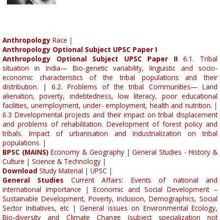
Anthropology
Race
|
Anthropology Optional Subject UPSC Paper I
Anthropology Optional Subject UPSC Paper II
6.1. Tribal
situation in India— Bio-genetic variability, linguistic and socio-
economic characteristics of the tribal populations and their
distribution.
|
6.2. Problems of the tribal Communities— Land
alienation, poverty, indebtedness, low literacy, poor educational
facilities, unemployment, under- employment, health and nutrition.
|
6.3 Developmental projects and their impact on tribal displacement
and problems of rehabilitation. Development of forest policy and
tribals. Impact of urbanisation and industrialization on tribal
populations.
|
BPSC (MAINS)
Economy & Geography
|
General Studies - History &
Culture
|
Science & Technology
|
Download
Study Material
|
UPSC
|
General Studies
Current Affairs: Events of national and
international importance
|
Economic and Social Development –
Sustainable Development, Poverty, Inclusion, Demographics, Social
Sector Initiatives, etc
|
General issues on Environmental Ecology,
Bio-diversity and Climate Change (subject specialization not