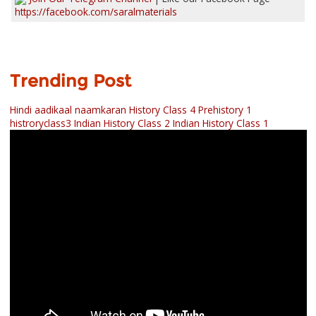
https://facebook.com/saralmaterials
Trending Post
Hindi aadikaal naamkaran
History Class 4 Prehistory 1
histroryclass3
Indian History Class 2
Indian History Class 1