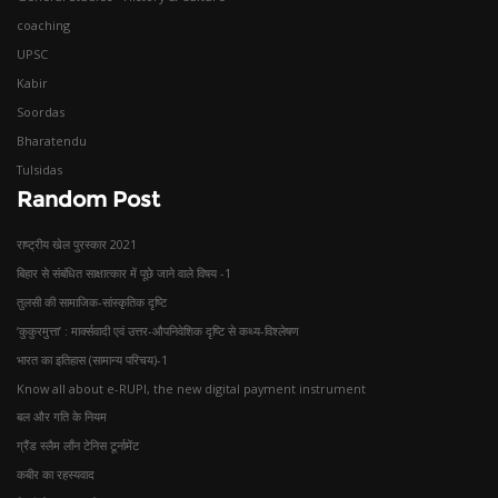
coaching
UPSC
Kabir
Soordas
Bharatendu
Tulsidas
Random Post
राष्ट्रीय खेल पुरस्कार 2021
बिहार से संबंधित साक्षात्कार में पूछे जाने वाले विषय -1
तुलसी की सामाजिक-सांस्कृतिक दृष्टि
‘कुकुरमुत्ता’ : मार्क्सवादी एवं उत्तर-औपनिवेशिक दृष्टि से कथ्य-विश्लेषण
भारत का इतिहास (सामान्य परिचय)-1
Know all about e-RUPI, the new digital payment instrument
बल और गति ‌के नियम
ग्रैंड स्लैम लाँन टेनिस टूर्नामेंट
कबीर का रहस्यवाद