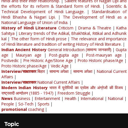
Hindi and their Inter relationship.
|
Salient features of Nagari Lipi and
the efforts for its reform & Standard form of Hindi.
|
Scientific &
Technical Development of Hindi Language.
|
Standardisation of
Hindi Bhasha & Nagari Lipi.
|
The Development of Hindi as a
National Language of Union of India.
|
History of Hindi Literature
Criticism
|
Drama & Theatre
|
Katha
Sahitya
|
Literary trends of the Adikal, Bhakhtikal, Ritikal and Adhunik
kal
|
The other form of Hindi prose
|
The relevance and importance
of Hindi literature and tradition of writing History of Hindi literature.
|
Indian Ancient History
General Introduction (सामान्य जानकारी)
|
Gupta
age
|
Mauryan age
|
Post-gupta age
|
Post-mauryan age
|
Postvedic
|
Pre Historic Age/Stone Age
|
Proto Historic phase/Age
|
Proto Historic phase/Age
|
Vedic Age
|
Interview/साक्षात्कार
बिहार
|
सामान्य अपेक्षा
|
सामान्य अपेक्षा
|
National Current
Affairs
|
Interview/साक्षात्कार
National Current Affairs
|
Modern Indian History
भारत में यूरोपियों का प्रवेश और अंग्रेजों की विजय
|
राष्ट्रवादी आन्दोलन (1885 - 1947)
|
Freedom Struggle
|
News
Business
|
Entertainment
|
Health
|
International
|
National
|
People
|
Sci-Tech
|
Sports
|
promotional
coaching
|
Topic