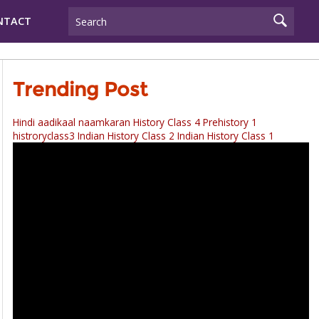
NTACT
Trending Post
Hindi aadikaal naamkaran
History Class 4 Prehistory 1
histroryclass3
Indian History Class 2
Indian History Class 1