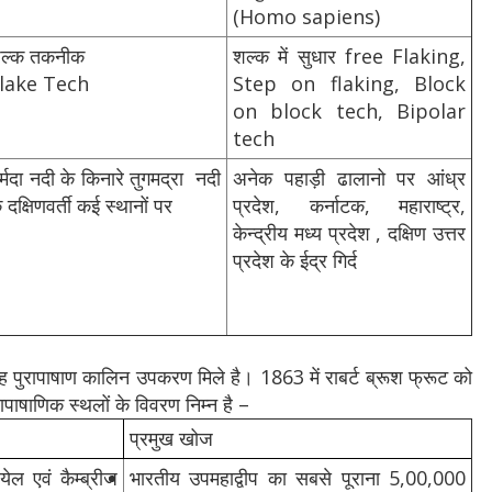
(Homo sapiens)
ल्‍क तकनीक
शल्‍क में सुधार free Flaking,
lake Tech
Step on flaking, Block
on block tech, Bipolar
tech
र्मदा नदी के किनारे तुगमद्रा नदी
अनेक पहाड़ी ढालानो पर आंध्र
े दक्षिणवर्ती कई स्‍थानों पर
प्रदेश, कर्नाटक, महाराष्‍ट्र,
केन्‍द्रीय मध्‍य प्रदेश , दक्षिण उत्तर
प्रदेश के ईद्र गिर्द
ी जगह पुरापाषाण कालिन उपकरण मिले है। 1863 में राबर्ट ब्रूश फ्रूट को
ाषाणिक स्थलों के विवरण निम्न है –
प्रमुख खोज
येल एवं कैम्ब्रीज
भारतीय उपमहाद्वीप का सबसे पूराना 5,00,000