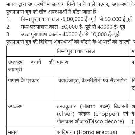
मानव द्वारा उपकरणों में उपयोग किये जाने वाले पत्थर, उपकरणों 
पुरापाषाण युग को तीन अवस्थाओं में बाँटा जाता है-
1. निम्न पुरापाषाण काल -5,00,000 ई॰ पूर्व से 50,000 ई पूर्व
2. मध्य पुरापाषाण काल- 50,000 ई॰ पूर्व से 40000 ई॰ पूर्व
3. उच्च पुरापाषण काल - 40000 ई॰ से 10,000 ई॰ पूर्व
पुरापाषाण युग की विभिन्न अवस्थाओं को बाँटने के आधारों को सारणी
निम्‍न पुरापाषाण काल
म
उपकरण बनाने की
पाषाण
प
सामग्री
पाषाण के प्रकार
क्वार्टजाइट, कैल्‍सीडोनी एवं सैंडस्‍टोन
न
ट
उपकरण
हस्‍तकुठार (Hand axe) बिदारनी
श
(cliver) खंडक (chopper) एवं
गोलाकार औजार(Discoidecore)
(
मानव
आदिमानव (Homo erectus)
आ