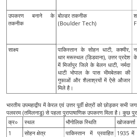
उपकरण बनाने के
बोल्‍डर तकनीक
श
तकनीक
(Boulder Tech)
F
साक्ष्‍य
पाकिस्‍तान के सोहन धाटी, कश्‍मीर,
न
थार मरूस्‍थल (डिडवाना), उत्तर प्रदेश
क
में मिर्जापुर जिले के बेलन धाटी, नर्मदा
धाटी भोपाल के पास भीमबेतका की
गुफाओं और शैलाश्रयों में ऐसे औजार
मिले है।
भारतीय उपमहाद्वीप में केरल एवं उत्तर पूर्वी क्षेत्रों को छोड़कर सभ
पलवरम (तमिलनाडु) से पहला पुरापाषाणिक उपकरण मिला है। कुछ पुराप
क्र०
स्‍थल
भौगोलिक स्थिति
खोजकर्त्ता
1
सोहन क्षेत्र
पाकिस्तान में प्रवाहित
1935 में 