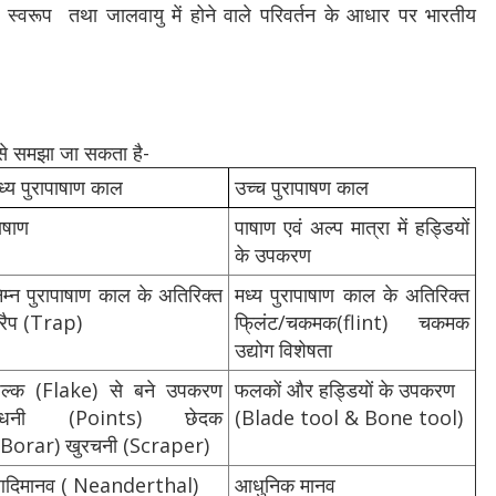
के स्वरूप तथा जालवायु में होने वाले परिवर्तन के आधार पर भारतीय
 से समझा जा सकता है-
ध्‍य पुरापाषाण काल
उच्‍च पुरापाषण काल
ाषाण
पाषाण एवं अल्‍प मात्रा में हड्डियों
के उपकरण
ि‍म्‍न पुरापाषाण काल के अतिरिक्‍त
मध्‍य पुरापाषाण काल के अतिरिक्‍त
्रैप (Trap)
फि्लंट/चकमक(flint) चकमक
उद्योग विशेषता
ल्‍क (Flake) से बने उपकरण
फलकों और ह‍ड्डियों के उपकरण
वेधनी (Points) छेदक
(Blade tool & Bone tool)
 Borar) खुरचनी (Scraper)
दिमानव ( Neanderthal)
आधुनिक मानव