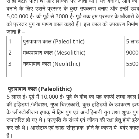
से ही बटोर पाता था और शिकार पर जीता था। धर बनाना, आग का
बनाने के लिए उसने प्रस्तर के कुछ उपकरण बनाए और इन्हीं उप
5,00,000 ई॰ की पूर्व से 3000 ई॰ पूर्व तक हम प्रस्तर के औजारों 
को प्रस्तर युग या पाषण काल कहते हैं। इस काल को उपकरण निर्माण विधि
जाता है –
1
पुरापाषाण काल (Paleolithic)
5 लाख 
2
मध्यपाषाण काल (Mesolithic)
9000-6
3
नवपाषाण काल (Neolithic)
5500-
पुरापाषाण काल (
Paleolithic
)
5 लाख ई॰ पूर्व में 10,000 ई॰ पूर्व के बीच का यह काफी लम्बा का
की हड्डियां /जीवाश्म, गुफा चित्रकारी, कुछ हड्डियों के उपकरण इत
के प्लीस्टोसीजन इपाक् में हिम युग एवं अर्न्तहिमानी युग तथा शुष्क य
रूपांतरित हो गए थे। प्रकृति के संधर्ष एवं जीवन की रक्षा हेतु होम
कर रहे थे। आखेटक एवं खाद्य संग्राहक होने के कारण ये बर्वर कहल
है।