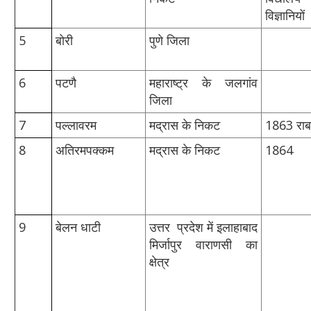
विज्ञानियों 
5
बोरी
पुणे जिला
6
पटणै
महाराष्‍ट्र के जलगांव
जिला
7
पल्‍लावरम
मद्रास के निकट
1863 राबर
8
अतिरमपक्‍कम
मद्रास के निकट
1864
9
बेलन धाटी
उत्तर प्रदेश में इलाहाबाद
मिर्जापुर वाराणसी का
क्षेत्र