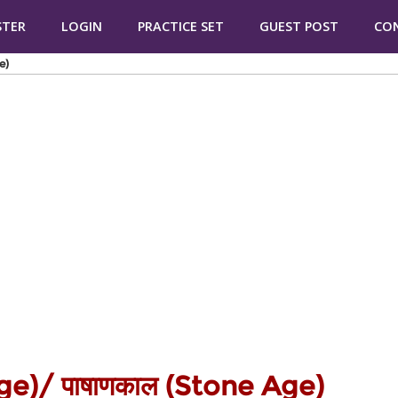
STER
LOGIN
PRACTICE SET
GUEST POST
CO
e)
 Age)/ पाषाणकाल (Stone Age)