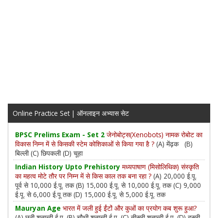
Online Practice Set | ऑनलाइन अभ्यास सेट
BPSC Prelims Exam - Set 2
जेनोबोट्स(Xenobots) नामक रोबोट का
विकास निम्न में से किसकी स्टेम कोशिकाओं से किया गया है ?
(A) मेंढ़क (B)
बिल्ली (C) छिपकली (D) चूहा
Indian History Upto Prehistory
मध्यपाषाण (मिसोलिथिक) संस्कृति
का महत्व मोटे तौर पर निम्न में से किस काल तक बना रहा ?
(A) 20,000 ई.पू.
पूर्व से 10,000 ई.पू. तक (B) 15,000 ई.पू. से 10,000 ई.पू. तक (C) 9,000
ई.पू. से 6,000 ई.पू तक (D) 15,000 ई.पू. से 5,000 ई.पू. तक
Mauryan Age
भारत में जली हुई ईंटों और कुओं का प्रयोग कब शुरू हुआ?
(A) छठी शताब्दी ई.पू. (B) चौथी शताब्दी ई.पू. (C) तीसरी शताब्दी ई.पू. (D) दूसरी