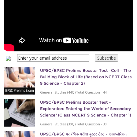
UPSC/BPSC Prelims Booster Test –Cell – The
Building Block of Life (Based on NCERT Class
9 Science – Chapter 2)
General Studies (44Q) Total Question - 44
UPSC/BPSC Prelims Booster Test –
Exploration: Entering the World of Secondary
Science" (Class NCERT 9 Science – Chapter 1)
General Studies (30Q) Total Question - 30
UPSC/BPSC प्रारंभिक परीक्षा बूस्टर टेस्ट – एक्सप्लोरेशन: