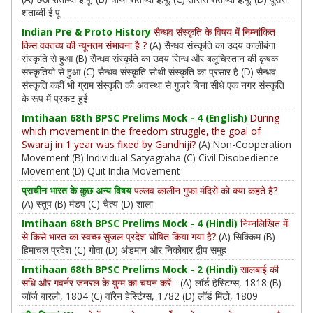
शताब्दी ई.पू
Indian Pre & Proto History
सैन्धव संस्कृति के विषय में निम्नांकित
किस वक्तव्य की न्यूनतम संभावना है ?
(A) सैन्धव संस्कृति का उदय कालीबंगा
संस्कृति से हुआ (B) सैन्धव संस्कृति का उदय सिन्ध और बलूचिस्तान की कृषक
संस्कृतियों से हुआ (C) सैन्धव संस्कृति सोथी संस्कृति का प्रसार है (D) सैन्धव
संस्कृति कहीं भी ग्राम संस्कृति की अवस्था से गुजरे बिना सीधे एक नगर संस्कृति
के रूप में प्रकट हुई
Imtihaan 68th BPSC Prelims Mock - 4 (English)
During
which movement in the freedom struggle, the goal of
Swaraj in 1 year was fixed by Gandhiji?
(A) Non-Cooperation
Movement (B) Individual Satyagraha (C) Civil Disobedience
Movement (D) Quit India Movement
प्राचीन भारत के कुछ अन्य विषय
पल्लव कालीन गुफा मंदिरों को क्या कहते हैं?
(A) स्तूप (B) मंडप (C) चैत्य (D) शाला
Imtihaan 68th BPSC Prelims Mock - 4 (Hindi)
निम्नलिखित में
से किसे भारत का स्वच्छ सुजल प्रदेश घोषित किया गया है?
(A) सिक्किम (B)
हिमाचल प्रदेश (C) गोवा (D) अंडमान और निकोबार द्वीप समूह
Imtihaan 68th BPSC Prelims Mock - 2 (Hindi)
सालबाई की
संधि और गवर्नर जनरल के युग्‍म का चयन करें-
(A) लॉर्ड हेस्टिंग्स, 1818 (B)
जॉर्ज बारलो, 1804 (C) वॉरेन हेस्टिंग्स, 1782 (D) लॉर्ड मिंटो, 1809