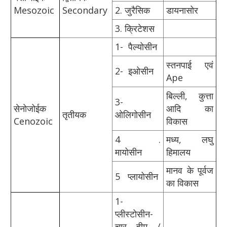
Mesozoic
Secondary
2. जुरैसिक
डायनासोर
3. क्रिटेशस
1-
पैल्योसीन
स्तनपाई एवं
2-
इओसीन
Ape
बिल्ली, कुत्ता
3-
सेनोजोईक
आदि का
तृतीयक
ओलिगोसीन
Cenozoic
विकास
4
.
मध्य, लघु
मायोसीन
हिमालय
मानव के पूर्वज
5
प्लायोसीन
का विकास
1-
प्लीस्टोसीन-
चार हीम /