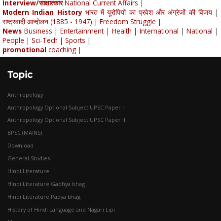
Interview/साक्षात्कार
National Current Affairs
|
Modern Indian History
भारत में यूरोपियों का प्रवेश और अंग्रेजों की विजय
|
राष्ट्रवादी आन्दोलन (1885 - 1947)
|
Freedom Struggle
|
News
Business
|
Entertainment
|
Health
|
International
|
National
|
People
|
Sci-Tech
|
Sports
|
promotional
coaching
|
Topic
Anthropology
Anthropology Optional Subject UPSC Paper I
Anthropology Optional Subject UPSC Paper II
BPSC (MAINS)
Download
General Studies
Hindi Literature
Hindi Literature Gadhya bhag
Hindi Literature Padya bhag
History of Hindi Language and Nagari Lipi