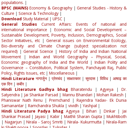
populations.
|
BPSC (MAINS)
Economy & Geography
|
General Studies - History &
Culture
|
Science & Technology
|
Download
Study Material
|
UPSC
|
General Studies
Current Affairs: Events of national and
international importance
|
Economic and Social Development –
Sustainable Development, Poverty, Inclusion, Demographics, Social
Sector Initiatives, etc
|
General issues on Environmental Ecology,
Bio-diversity and Climate Change (subject specialization not
required)
|
General Science
|
History of India and Indian National
Movement
|
Indian and World Geography – Physical, Social,
Economic geography of India and the World
|
Indian Polity and
Governance – Constitution, Political System, Panchayati Raj, Public
Policy, Rights Issues, etc
|
Miscellaneous
|
Hindi Literature
नागार्जुन
|
प्रेमचंद
|
साक्षात्कार
|
सूरदास
|
विविध
|
आषाढ़ का
एक दिन
|
कबीर
|
Hindi Literature Gadhya bhag
Bharatendu
|
Agyeya
|
Dr.
Satyendra
|
Jai Shankar Parsad
|
Mannu Bhandari
|
Mohan Rakesh
|
Phaniswar Nath Renu
|
Premchand
|
Rajendra Yadav- Ek Dunia
Samanantar
|
Ramchandra Shukla
|
vividh
|
Yashpal
|
Hindi Literature Padya bhag
Agyeya
|
Bihari
|
Dinkar
|
Jai
Shankar Prasad
|
Jayasi
|
Kabir
|
Maithli Sharan Gupta
|
Mukhtiboth
|
Nagarjun
|
Nirala - Saroj Smriti
|
Nirala- Kukurmutta
|
Nirala-Ram
ki Shakti pooja
|
Soordas
|
Tulsidas
|