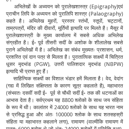
अभिलेखों के अध्ययन को पुरालेखशास्त्र (Epigraphy)एवं
प्राचीन लिपि के अध्ययन को पुरालिपि शास्त्र (Palaography)
कहते है। अभिलेख मुहरों, प्रस्तर स्तंभों, स्तूपों, चट्टानों,
ताम्रपत्रों, मंदिर की दीवारों, मूर्तियों इत्यादि पर मिलते है। मैसूर में
पुरालेखशास्त्री के मुख्य कार्यालय में सबसे अधिक अभिलेख
संग्रहीत है। ई॰ पूर्व तीसरी सदीं के अशोक के शीलालेख सबसे
पुराने अभिलेखों में है। अभिलेख का संबंध मुख्यतः प्रशासन, धर्म,
प्रशस्ति एवं दान पत्र से मिलता है। पुरातात्विक साक्ष्यों में चित्रित
धूसर मृदभांड (PGW), उत्तरी पालिशदार मृदभांड (NBPW)
इत्यादि भी प्राप्त हुए हैं।
साहित्यिक साक्ष्यों का विशाल भंडार हमें मिलाता है। वेद, वेदांग
(गद्य में लिखित संक्षिप्तता के कारण सूत्र कहलाते है), महाभारत
(संभवतः दसवीं सदी ई॰ पूर्व से चौथी सदीं ई॰ तक की धटनाओं का
आभास देता है। सर्वप्रथम यह 8800 श्लोको के साथ जय संहिता
के रूप में थी। कालांतर में 24000 श्लोको के साथ यह भारत नाम
से प्रसिद्ध हुआ और अंतः 100000 श्लोक के साथ शतसहस्री
संहिता या महाभारत कहलाने लगा), रामायण (वाल्मीकि रामायण में
मूलतः 6000 श्लोक थे जो अंतः 24000 श्लोकों में परिर्वत्ति हुआ),