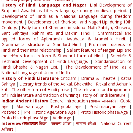
History of Hindi Language and Nagari Lipi
Development of
Braj and Awadhi as Literary language during medieval period.
|
Development of Hindi as a National Language during freedom
movement.
|
Development of Khari-boli and Nagari Lipi during 19th
Century.
|
Early form of Khari-boli in siddha- Nath Sahitya, Khusero,
Sant Sahitaya, Rahim etc. and Dakhni Hindi
|
Grammatical and
applied forms of Apbhransh, Awahatta & Arambhik Hindi.
|
Grammatical structure of Standard Hindi.
|
Prominent dialects of
Hindi and their Inter relationship.
|
Salient features of Nagari Lipi and
the efforts for its reform & Standard form of Hindi.
|
Scientific &
Technical Development of Hindi Language.
|
Standardisation of
Hindi Bhasha & Nagari Lipi.
|
The Development of Hindi as a
National Language of Union of India.
|
History of Hindi Literature
Criticism
|
Drama & Theatre
|
Katha
Sahitya
|
Literary trends of the Adikal, Bhakhtikal, Ritikal and Adhunik
kal
|
The other form of Hindi prose
|
The relevance and importance
of Hindi literature and tradition of writing History of Hindi literature.
|
Indian Ancient History
General Introduction (सामान्य जानकारी)
|
Gupta
age
|
Mauryan age
|
Post-gupta age
|
Post-mauryan age
|
Postvedic
|
Pre Historic Age/Stone Age
|
Proto Historic phase/Age
|
Proto Historic phase/Age
|
Vedic Age
|
Interview/साक्षात्कार
बिहार
|
सामान्य अपेक्षा
|
सामान्य अपेक्षा
|
National Current
Affairs
|