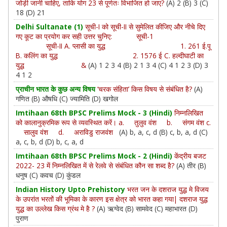
जोड़ी जानी चाहिए, ताकि योग 23 से पूर्णतः विभाजित हो जाए?
(A) 2 (B) 3 (C)
18 (D) 21
Delhi Sultanate (1)
सूची-I को सूची-II से सुमेलित कीजिए और नीचे दिए
गए कूट का प्रयोग कर सही उत्तर चुनिए: सूची-1
सूची-II A. प्लासी का युद्ध 1. 261 ई.पू
B. कलिंग का युद्ध 2. 1576 ई C. हल्दीघाटी का
युद्ध &
(A) 1 2 3 4 (B) 2 1 3 4 (C) 4 1 2 3 (D) 3
4 1 2
प्राचीन भारत के कुछ अन्य विषय
‘चरक संहिता’ किस विषय से संबंधित है?
(A)
गणित (B) औषधि (C) ज्यामिति (D) खगोल
Imtihaan 68th BPSC Prelims Mock - 3 (Hindi)
निम्नलिखित
को कालानुक्रमिक रूप से व्यवस्थित करें। a. तुलुव वंश b. संगम वंश c.
सालुव वंश d. अराविडु राजवंश
(A) b, a, c, d (B) c, b, a, d (C)
a, c, b, d (D) b, c, a, d
Imtihaan 68th BPSC Prelims Mock - 2 (Hindi)
केंद्रीय बजट
2022- 23 में निम्नलिखित में से रेलवे से संबंधित कौन सा शब्द है?
(A) तीर (B)
धनुष (C) कवच (D) कुंडल
Indian History Upto Prehistory
भरत जन के दशराज युद्ध मे विजय
के उपरांत भरतों की भूमिका के कारण इस क्षेत्र को भारत कहा गया| दशराज युद्ध
युद्ध का उल्लेख किस ग्रंथ मे है ?
(A) ऋग्वेद (B) सामवेद (C) महाभारत (D)
पुराण