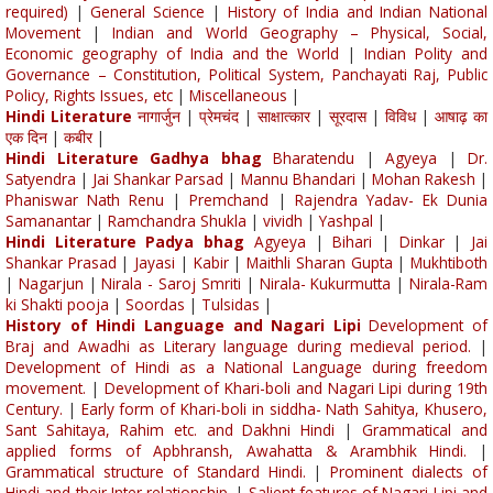
required)
|
General Science
|
History of India and Indian National
Movement
|
Indian and World Geography – Physical, Social,
Economic geography of India and the World
|
Indian Polity and
Governance – Constitution, Political System, Panchayati Raj, Public
Policy, Rights Issues, etc
|
Miscellaneous
|
Hindi Literature
नागार्जुन
|
प्रेमचंद
|
साक्षात्कार
|
सूरदास
|
विविध
|
आषाढ़ का
एक दिन
|
कबीर
|
Hindi Literature Gadhya bhag
Bharatendu
|
Agyeya
|
Dr.
Satyendra
|
Jai Shankar Parsad
|
Mannu Bhandari
|
Mohan Rakesh
|
Phaniswar Nath Renu
|
Premchand
|
Rajendra Yadav- Ek Dunia
Samanantar
|
Ramchandra Shukla
|
vividh
|
Yashpal
|
Hindi Literature Padya bhag
Agyeya
|
Bihari
|
Dinkar
|
Jai
Shankar Prasad
|
Jayasi
|
Kabir
|
Maithli Sharan Gupta
|
Mukhtiboth
|
Nagarjun
|
Nirala - Saroj Smriti
|
Nirala- Kukurmutta
|
Nirala-Ram
ki Shakti pooja
|
Soordas
|
Tulsidas
|
History of Hindi Language and Nagari Lipi
Development of
Braj and Awadhi as Literary language during medieval period.
|
Development of Hindi as a National Language during freedom
movement.
|
Development of Khari-boli and Nagari Lipi during 19th
Century.
|
Early form of Khari-boli in siddha- Nath Sahitya, Khusero,
Sant Sahitaya, Rahim etc. and Dakhni Hindi
|
Grammatical and
applied forms of Apbhransh, Awahatta & Arambhik Hindi.
|
Grammatical structure of Standard Hindi.
|
Prominent dialects of
Hindi and their Inter relationship.
|
Salient features of Nagari Lipi and