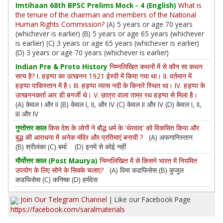
Imtihaan 68th BPSC Prelims Mock - 4 (English)
What is
the tenure of the chairman and members of the National
Human Rights Commission?
(A) 5 years or age 70 years
(whichever is earlier) (B) 5 years or age 65 years (whichever
is earlier) (C) 3 years or age 65 years (whichever is earlier)
(D) 3 years or age 70 years (whichever is earlier)
Indian Pre & Proto History
निम्नलिखित कथनों में से कौन सा कथन
सत्य है? I. हड़प्पा का उत्खनन 1921 ईस्वी में किया गया था। II. वर्तमान में
हड़प्पा पाकिस्तान में है। III. हड़प्पा व्यास नदी के किनारे स्थित था। IV. हड़प्पा के
उत्खननकर्ता आर डी बनर्जी थे। V. छात्रा वाला ताम्र रथ हड़प्पा से मिला है।
(A) केवल I और II (B) केवल I, II, और IV (C) केवल II और IV (D) केवल I, II,
III और IV
गुप्तोत्तर काल
किस देश के लोगों ने बौद्ध धर्म के 'थेरवाद' को विकसित किया और
बुद्ध की आराधना में अनेक मंदिर और प्रतिमाएं बनायी ?
(A) अफगानिस्तान
(B) श्रीलंका (C) बर्मा (D) इनमें से कोई नहीं
मौर्योत्तर काल (Post Maurya)
निम्नलिखित में से किसने भारत में नियमित
उपयोग के लिए सोने के सिक्के चलाए?
(A) विमा कडफिसेस (B) कुजुल
कडफिसेस (C) कनिष्क (D) हर्मवेस
Join Our Telegram Channel
| Like our Facebook Page
https://facebook.com/saralmaterials