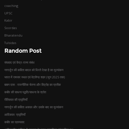
coaching
UPSC
Kabir
Soordas
Bharatendu
Tulsidas
Random Post
संघवाद एवं केंद्र-राज्य संबंध
नागार्जुन की कविता बादल को धिरते देखा है का मूल्यांकन
भारत में रामसर स्थल एवं वेटलैण्ड शहर (जून 2025 तक)
बाबन दास : राजनीतिक चेतना और विद्रोह का प्रतीक
कबीर की साधना पद्धति/साधना के श्रोत
रीतिकाल की प्रवृत्तियाँ
नागार्जुन की कविता अकाल और उसके बाद का मूल्यांकन
आदिकाल: प्रवृत्तियाँ
कबीर का रहस्यवाद