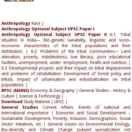
Anthropology
Race
|
Anthropology Optional Subject UPSC Paper I
Anthropology Optional Subject UPSC Paper II
6.1. Tribal
situation in India— Bio-genetic variability, linguistic and socio-
economic characteristics of the tribal populations and their
distribution.
|
6.2. Problems of the tribal Communities— Land
alienation, poverty, indebtedness, low literacy, poor educational
facilities, unemployment, under- employment, health and nutrition.
|
6.3 Developmental projects and their impact on tribal displacement
and problems of rehabilitation. Development of forest policy and
tribals. Impact of urbanisation and industrialization on tribal
populations.
|
BPSC (MAINS)
Economy & Geography
|
General Studies - History &
Culture
|
Science & Technology
|
Download
Study Material
|
UPSC
|
General Studies
Current Affairs: Events of national and
international importance
|
Economic and Social Development –
Sustainable Development, Poverty, Inclusion, Demographics, Social
Sector Initiatives, etc
|
General issues on Environmental Ecology,
Bio-diversity and Climate Change (subject specialization not