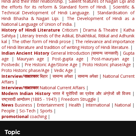
Hindi and their Inter relationship.
|
Salient features of Nagari Lipi and
the efforts for its reform & Standard form of Hindi.
|
Scientific &
Technical Development of Hindi Language.
|
Standardisation of
Hindi Bhasha & Nagari Lipi.
|
The Development of Hindi as a
National Language of Union of India.
|
History of Hindi Literature
Criticism
|
Drama & Theatre
|
Katha
Sahitya
|
Literary trends of the Adikal, Bhakhtikal, Ritikal and Adhunik
kal
|
The other form of Hindi prose
|
The relevance and importance
of Hindi literature and tradition of writing History of Hindi literature.
|
Indian Ancient History
General Introduction (सामान्य जानकारी)
|
Gupta
age
|
Mauryan age
|
Post-gupta age
|
Post-mauryan age
|
Postvedic
|
Pre Historic Age/Stone Age
|
Proto Historic phase/Age
|
Proto Historic phase/Age
|
Vedic Age
|
Interview/साक्षात्कार
बिहार
|
सामान्य अपेक्षा
|
सामान्य अपेक्षा
|
National Current
Affairs
|
Interview/साक्षात्कार
National Current Affairs
|
Modern Indian History
भारत में यूरोपियों का प्रवेश और अंग्रेजों की विजय
|
राष्ट्रवादी आन्दोलन (1885 - 1947)
|
Freedom Struggle
|
News
Business
|
Entertainment
|
Health
|
International
|
National
|
People
|
Sci-Tech
|
Sports
|
promotional
coaching
|
Topic