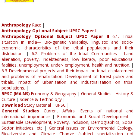
Anthropology
Race
|
Anthropology Optional Subject UPSC Paper I
Anthropology Optional Subject UPSC Paper II
6.1. Tribal
situation in India— Bio-genetic variability, linguistic and socio-
economic characteristics of the tribal populations and their
distribution.
|
6.2. Problems of the tribal Communities— Land
alienation, poverty, indebtedness, low literacy, poor educational
facilities, unemployment, under- employment, health and nutrition.
|
6.3 Developmental projects and their impact on tribal displacement
and problems of rehabilitation. Development of forest policy and
tribals. Impact of urbanisation and industrialization on tribal
populations.
|
BPSC (MAINS)
Economy & Geography
|
General Studies - History &
Culture
|
Science & Technology
|
Download
Study Material
|
UPSC
|
General Studies
Current Affairs: Events of national and
international importance
|
Economic and Social Development –
Sustainable Development, Poverty, Inclusion, Demographics, Social
Sector Initiatives, etc
|
General issues on Environmental Ecology,
Bio-diversity and Climate Change (subject specialization not