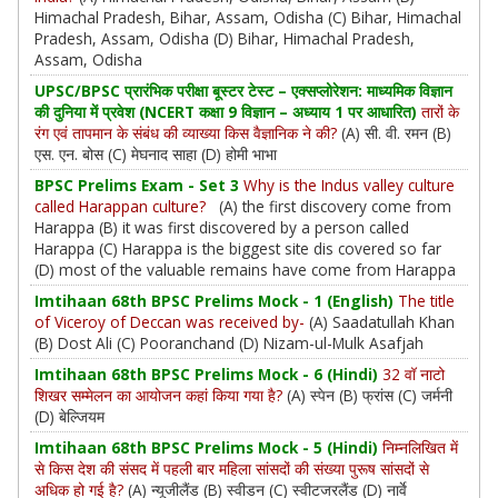
Himachal Pradesh, Bihar, Assam, Odisha (C) Bihar, Himachal
Pradesh, Assam, Odisha (D) Bihar, Himachal Pradesh,
Assam, Odisha
UPSC/BPSC प्रारंभिक परीक्षा बूस्टर टेस्ट – एक्सप्लोरेशन: माध्यमिक विज्ञान
की दुनिया में प्रवेश (NCERT कक्षा 9 विज्ञान – अध्याय 1 पर आधारित)
तारों के
रंग एवं तापमान के संबंध की व्याख्या किस वैज्ञानिक ने की?
(A) सी. वी. रमन (B)
एस. एन. बोस (C) मेघनाद साहा (D) होमी भाभा
BPSC Prelims Exam - Set 3
Why is the Indus valley culture
called Harappan culture?
(A) the first discovery come from
Harappa (B) it was first discovered by a person called
Harappa (C) Harappa is the biggest site dis covered so far
(D) most of the valuable remains have come from Harappa
Imtihaan 68th BPSC Prelims Mock - 1 (English)
The title
of Viceroy of Deccan was received by-
(A) Saadatullah Khan
(B) Dost Ali (C) Pooranchand (D) Nizam-ul-Mulk Asafjah
Imtihaan 68th BPSC Prelims Mock - 6 (Hindi)
32 वॉ नाटो
शिखर सम्मेलन का आयोजन कहां किया गया है?
(A) स्पेन (B) फ्रांस (C) जर्मनी
(D) बेल्जियम
Imtihaan 68th BPSC Prelims Mock - 5 (Hindi)
निम्नलिखित में
से किस देश की संसद में पहली बार महिला सांसदों की संख्या पुरूष सांसदों से
अधिक हो गई है?
(A) न्यूजीलैंड (B) स्वीडन (C) स्वीटजरलैंड (D) नार्वे