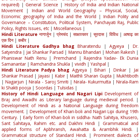
required)
|
General Science
|
History of India and Indian National
Movement
|
Indian and World Geography – Physical, Social,
Economic geography of India and the World
|
Indian Polity and
Governance – Constitution, Political System, Panchayati Raj, Public
Policy, Rights Issues, etc
|
Miscellaneous
|
Hindi Literature
नागार्जुन
|
प्रेमचंद
|
साक्षात्कार
|
सूरदास
|
विविध
|
आषाढ़ का
एक दिन
|
कबीर
|
Hindi Literature Gadhya bhag
Bharatendu
|
Agyeya
|
Dr.
Satyendra
|
Jai Shankar Parsad
|
Mannu Bhandari
|
Mohan Rakesh
|
Phaniswar Nath Renu
|
Premchand
|
Rajendra Yadav- Ek Dunia
Samanantar
|
Ramchandra Shukla
|
vividh
|
Yashpal
|
Hindi Literature Padya bhag
Agyeya
|
Bihari
|
Dinkar
|
Jai
Shankar Prasad
|
Jayasi
|
Kabir
|
Maithli Sharan Gupta
|
Mukhtiboth
|
Nagarjun
|
Nirala - Saroj Smriti
|
Nirala- Kukurmutta
|
Nirala-Ram
ki Shakti pooja
|
Soordas
|
Tulsidas
|
History of Hindi Language and Nagari Lipi
Development of
Braj and Awadhi as Literary language during medieval period.
|
Development of Hindi as a National Language during freedom
movement.
|
Development of Khari-boli and Nagari Lipi during 19th
Century.
|
Early form of Khari-boli in siddha- Nath Sahitya, Khusero,
Sant Sahitaya, Rahim etc. and Dakhni Hindi
|
Grammatical and
applied forms of Apbhransh, Awahatta & Arambhik Hindi.
|
Grammatical structure of Standard Hindi.
|
Prominent dialects of