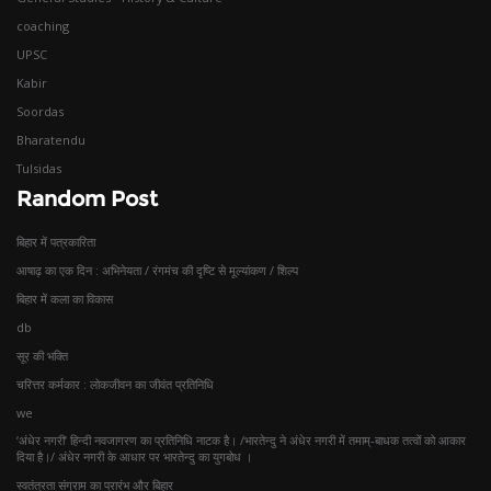
coaching
UPSC
Kabir
Soordas
Bharatendu
Tulsidas
Random Post
बिहार में पत्रकारिता
आषाढ़ का एक दिन : अभिनेयता / रंगमंच की दृष्टि से मूल्यांकण / शिल्प
बिहार में कला का विकास
db
सूर की भक्ति
चरित्तर कर्मकार : लोकजीवन का जीवंत प्रतिनिधि
we
‘अंधेर नगरी’ हिन्दी नवजागरण का प्रतिनिधि नाटक है। /भारतेन्दु ने अंधेर नगरी में तमाम्-बाधक तत्वों को आकार
दिया है।/ अंधेर नगरी के आधार पर भारतेन्दु का युगबोध ।
स्वतंत्रता संग्राम का प्रारंभ और बिहार