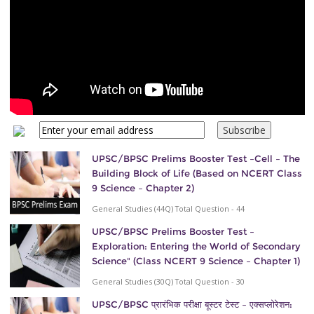
UPSC/BPSC Prelims Booster Test –Cell – The
Building Block of Life (Based on NCERT Class
9 Science – Chapter 2)
General Studies (44Q) Total Question - 44
UPSC/BPSC Prelims Booster Test –
Exploration: Entering the World of Secondary
Science" (Class NCERT 9 Science – Chapter 1)
General Studies (30Q) Total Question - 30
UPSC/BPSC प्रारंभिक परीक्षा बूस्टर टेस्ट – एक्सप्लोरेशन: