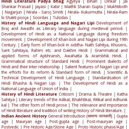
Hindi Literature Padya bhag
Agyeya
|
Bihari
|
Dinkar
|
Jai
Shankar Prasad
|
Jayasi
|
Kabir
|
Maithli Sharan Gupta
|
Mukhtiboth
|
Nagarjun
|
Nirala - Saroj Smriti
|
Nirala- Kukurmutta
|
Nirala-Ram
ki Shakti pooja
|
Soordas
|
Tulsidas
|
History of Hindi Language and Nagari Lipi
Development of
Braj and Awadhi as Literary language during medieval period.
|
Development of Hindi as a National Language during freedom
movement.
|
Development of Khari-boli and Nagari Lipi during 19th
Century.
|
Early form of Khari-boli in siddha- Nath Sahitya, Khusero,
Sant Sahitaya, Rahim etc. and Dakhni Hindi
|
Grammatical and
applied forms of Apbhransh, Awahatta & Arambhik Hindi.
|
Grammatical structure of Standard Hindi.
|
Prominent dialects of
Hindi and their Inter relationship.
|
Salient features of Nagari Lipi and
the efforts for its reform & Standard form of Hindi.
|
Scientific &
Technical Development of Hindi Language.
|
Standardisation of
Hindi Bhasha & Nagari Lipi.
|
The Development of Hindi as a
National Language of Union of India.
|
History of Hindi Literature
Criticism
|
Drama & Theatre
|
Katha
Sahitya
|
Literary trends of the Adikal, Bhakhtikal, Ritikal and Adhunik
kal
|
The other form of Hindi prose
|
The relevance and importance
of Hindi literature and tradition of writing History of Hindi literature.
|
Indian Ancient History
General Introduction (सामान्य जानकारी)
|
Gupta
age
|
Mauryan age
|
Post-gupta age
|
Post-mauryan age
|
Postvedic
|
Pre Historic Age/Stone Age
|
Proto Historic phase/Age
|