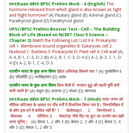
Imtihaan 68th BPSC Prelims Mock - 4 (English)
The
hormone released from which gland is also known as fight
and flight hormone?
(A) Pituitary gland (B) Adrenal gland (C)
Parathyroid gland (D) Parathyroid gland
UPSC/BPSC Prelims Booster Test –Cell – The Building
Block of Life (Based on NCERT Class 9 Science –
Chapter 2)
Match the Following List I List II A. Prokaryotic
cell 1. Membrane-bound organelles B. Eukaryotic cell 2.
Nucleoid C. Bacteria 3. Prokaryote D. Plant cell 4. Cell wall
(A)
A-4, B-1, C-3, D-2 (B) A-2, B-1, C-3, D-4 (C) A-2, B-3, C-1, D-
4 (D) A-2, B-1, C-4, D-3
प्राचीन भारत के कुछ अन्य विषय
ऐहोल अभिलेख किसने रचा ?
(A) पुलकेशिन II
(B) रविकीर्ति (C) नरसिंहवर्मन (D) कदंब
प्राचीन भारत के कुछ अन्य विषय
किस शैली में भगवान बुद्ध की पहली मूर्ति बनी
मानी जाती है?
(A) मथुरा (B) अजन्ता (C) गांधार (D) सारनाथ
Imtihaan 68th BPSC Prelims Mock - 7 (Hindi)
पादप जगत को
भौतिक जटिलता के आधार पर पाँच वर्गों में विभाजित किया गया है। निम्नलिखित में
से कौन इस वर्ग में शामिल नहीं हैं? 1. थैलोफाइटा 2. जिम्नोस्पर्म 3.
मोलस्का 4. पोरिफेरा 5. नेमाटोडा नीचे दिए गए कूट का प्रयोग कर सही
उत्तर चुनिए।
(A) केवल 1, 2 और 3 (B) केवल 2, 3 और 4 (C) केवल 3, 4
और 5 (D) केवल 1, 2 और 5