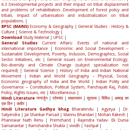
6.3 Developmental projects and their impact on tribal displacement
and problems of rehabilitation. Development of forest policy and
tribals. Impact of urbanisation and industrialization on tribal
populations.
|
BPSC (MAINS)
Economy & Geography
|
General Studies - History &
Culture
|
Science & Technology
|
Download
Study Material
|
UPSC
|
General Studies
Current Affairs: Events of national and
international importance
|
Economic and Social Development –
Sustainable Development, Poverty, Inclusion, Demographics, Social
Sector Initiatives, etc
|
General issues on Environmental Ecology,
Bio-diversity and Climate Change (subject specialization not
required)
|
General Science
|
History of India and Indian National
Movement
|
Indian and World Geography – Physical, Social,
Economic geography of India and the World
|
Indian Polity and
Governance – Constitution, Political System, Panchayati Raj, Public
Policy, Rights Issues, etc
|
Miscellaneous
|
Hindi Literature
नागार्जुन
|
प्रेमचंद
|
साक्षात्कार
|
सूरदास
|
विविध
|
आषाढ़ का
एक दिन
|
कबीर
|
Hindi Literature Gadhya bhag
Bharatendu
|
Agyeya
|
Dr.
Satyendra
|
Jai Shankar Parsad
|
Mannu Bhandari
|
Mohan Rakesh
|
Phaniswar Nath Renu
|
Premchand
|
Rajendra Yadav- Ek Dunia
Samanantar
|
Ramchandra Shukla
|
vividh
|
Yashpal
|