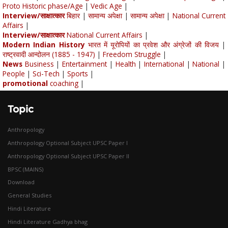
Proto Historic phase/Age
|
Vedic Age
|
Interview/साक्षात्कार
बिहार
|
सामान्य अपेक्षा
|
सामान्य अपेक्षा
|
National Current
Affairs
|
Interview/साक्षात्कार
National Current Affairs
|
Modern Indian History
भारत में यूरोपियों का प्रवेश और अंग्रेजों की विजय
|
राष्ट्रवादी आन्दोलन (1885 - 1947)
|
Freedom Struggle
|
News
Business
|
Entertainment
|
Health
|
International
|
National
|
People
|
Sci-Tech
|
Sports
|
promotional
coaching
|
Topic
Anthropology
Anthropology Optional Subject UPSC Paper I
Anthropology Optional Subject UPSC Paper II
BPSC (MAINS)
Download
General Studies
Hindi Literature
Hindi Literature Gadhya bhag