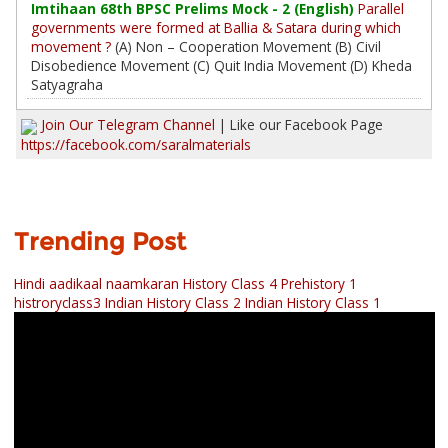
Imtihaan 68th BPSC Prelims Mock - 2 (English)
Parallel
governments were formed at Ballia & Satara during which
movement ?
(A) Non – Cooperation Movement (B) Civil
Disobedience Movement (C) Quit India Movement (D) Kheda
Satyagraha
Join Our Telegram Channel
| Like our Facebook Page
https://facebook.com/saralmaterials
Trending Post
Hindi aadikaal naamkaran
History Class 4 Prehistory 1
histroryclass3
Indian History Class 2
Indian History Class 1