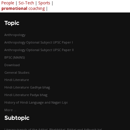
People
|
Sci-Tech
|
Sports
|
promotional
coaching
|
Topic
Anthropology
Anthropology Optional Subject UPSC Paper I
Anthropology Optional Subject UPSC Paper II
BPSC (MAINS)
Download
General Studies
Hindi Literature
Hindi Literature Gadhya bhag
Hindi Literature Padya bhag
History of Hindi Language and Nagari Lipi
More ...
Subtopic
Literary trends of the Adikal, Bhakhtikal, Ritikal and Adhunik kal