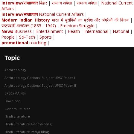
Interview/साक्षात्कार
बिहार
|
सामान्य अपेक्षा
|
सामान्य अपेक्षा
|
National Current
Affairs
|
Interview/साक्षात्कार
National Current Affairs
|
Modern Indian History
भारत में यूरोपियों का प्रवेश और अंग्रेजों की विजय
|
राष्ट्रवादी आन्दोलन (1885 - 1947)
|
Freedom Struggle
|
News
Business
|
Entertainment
|
Health
|
International
|
National
|
People
|
Sci-Tech
|
Sports
|
promotional
coaching
|
Topic
Anthropology
Anthropology Optional Subject UPSC Paper I
Anthropology Optional Subject UPSC Paper II
BPSC (MAINS)
Download
General Studies
Hindi Literature
Hindi Literature Gadhya bhag
Hindi Literature Padya bhag