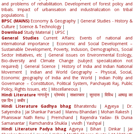
and problems of rehabilitation. Development of forest policy and
tribals. Impact of urbanisation and industrialization on tribal
populations.
|
BPSC (MAINS)
Economy & Geography
|
General Studies - History &
Culture
|
Science & Technology
|
Download
Study Material
|
UPSC
|
General Studies
Current Affairs: Events of national and
international importance
|
Economic and Social Development –
Sustainable Development, Poverty, Inclusion, Demographics, Social
Sector Initiatives, etc
|
General issues on Environmental Ecology,
Bio-diversity and Climate Change (subject specialization not
required)
|
General Science
|
History of India and Indian National
Movement
|
Indian and World Geography – Physical, Social,
Economic geography of India and the World
|
Indian Polity and
Governance – Constitution, Political System, Panchayati Raj, Public
Policy, Rights Issues, etc
|
Miscellaneous
|
Hindi Literature
नागार्जुन
|
प्रेमचंद
|
साक्षात्कार
|
सूरदास
|
विविध
|
आषाढ़ का
एक दिन
|
कबीर
|
Hindi Literature Gadhya bhag
Bharatendu
|
Agyeya
|
Dr.
Satyendra
|
Jai Shankar Parsad
|
Mannu Bhandari
|
Mohan Rakesh
|
Phaniswar Nath Renu
|
Premchand
|
Rajendra Yadav- Ek Dunia
Samanantar
|
Ramchandra Shukla
|
vividh
|
Yashpal
|
Hindi Literature Padya bhag
Agyeya
|
Bihari
|
Dinkar
|
Jai