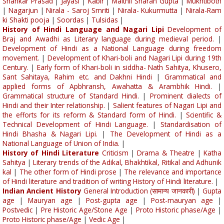
Shankar Prasad
|
Jayasi
|
Kabir
|
Maithli Sharan Gupta
|
Mukhtiboth
|
Nagarjun
|
Nirala - Saroj Smriti
|
Nirala- Kukurmutta
|
Nirala-Ram
ki Shakti pooja
|
Soordas
|
Tulsidas
|
History of Hindi Language and Nagari Lipi
Development of
Braj and Awadhi as Literary language during medieval period.
|
Development of Hindi as a National Language during freedom
movement.
|
Development of Khari-boli and Nagari Lipi during 19th
Century.
|
Early form of Khari-boli in siddha- Nath Sahitya, Khusero,
Sant Sahitaya, Rahim etc. and Dakhni Hindi
|
Grammatical and
applied forms of Apbhransh, Awahatta & Arambhik Hindi.
|
Grammatical structure of Standard Hindi.
|
Prominent dialects of
Hindi and their Inter relationship.
|
Salient features of Nagari Lipi and
the efforts for its reform & Standard form of Hindi.
|
Scientific &
Technical Development of Hindi Language.
|
Standardisation of
Hindi Bhasha & Nagari Lipi.
|
The Development of Hindi as a
National Language of Union of India.
|
History of Hindi Literature
Criticism
|
Drama & Theatre
|
Katha
Sahitya
|
Literary trends of the Adikal, Bhakhtikal, Ritikal and Adhunik
kal
|
The other form of Hindi prose
|
The relevance and importance
of Hindi literature and tradition of writing History of Hindi literature.
|
Indian Ancient History
General Introduction (सामान्य जानकारी)
|
Gupta
age
|
Mauryan age
|
Post-gupta age
|
Post-mauryan age
|
Postvedic
|
Pre Historic Age/Stone Age
|
Proto Historic phase/Age
|
Proto Historic phase/Age
|
Vedic Age
|