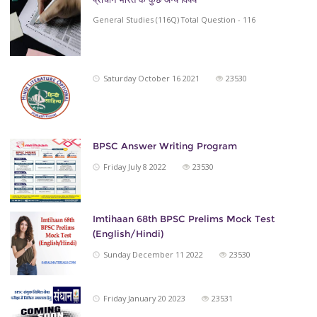
General Studies (116Q) Total Question - 116
Saturday October 16 2021
23530
BPSC Answer Writing Program
Friday July 8 2022
23530
Imtihaan 68th BPSC Prelims Mock Test
(English/Hindi)
Sunday December 11 2022
23530
Friday January 20 2023
23531