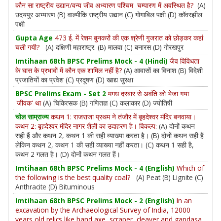
कौन सा राष्‍ट्रीय उद्यान/वन्‍य जीव अभ्‍यारण पश्चिम चम्‍पारण में अवस्थित है?
(A)
उदयपुर अभ्‍यारण (B) वाल्‍मीकि राष्‍ट्रीय उद्यान (C) गोगाबिल पक्षी (D) कॉवरझील
पक्षी
Gupta Age
473 ई. में रेशम बुनकरों की एक श्रेणी गुजरात को छोड़कर कहां
चली गयी?
(A) दक्षिणी महाराष्ट्र. (B) मालवा (C) बनारस (D) गोरखपुर
Imtihaan 68th BPSC Prelims Mock - 4 (Hindi)
जैव विविधता
के घास के प्रभावों में कौन एक शामिल नहीं है?
(A) आवासों का विनाश (B) विदेशी
प्रजातियों का प्रवेश (C) प्रदूषण (D) खाद्य सुरक्षा
BPSC Prelims Exam - Set 2
मगध दरबार से अवंति को भेजा गया
'जीवक' था
(A) चिकित्सक (B) गणितज्ञ (C) कलाकार (D) ज्योतिषी
चोल साम्राज्य
कथन 1: राजराजा प्रथम ने तंजौर में बृहदेश्वर मंदिर बनवाया।
कथन 2: बृहदेश्वर मंदिर नागर शैली का उदाहरण है। विकल्प:
(A) दोनों कथन
सही हैं और कथन 2, कथन 1 की सही व्याख्या करता है। (B) दोनों कथन सही हैं
लेकिन कथन 2, कथन 1 की सही व्याख्या नहीं करता। (C) कथन 1 सही है,
कथन 2 गलत है। (D) दोनों कथन गलत हैं।
Imtihaan 68th BPSC Prelims Mock - 4 (English)
Which of
the following is the best quality coal?
(A) Peat (B) Lignite (C)
Anthracite (D) Bituminous
Imtihaan 68th BPSC Prelims Mock - 2 (English)
In an
excavation by the Archaeological Survey of India, 12000
years old relics like hand axe, scraper, cleaver and gandasa